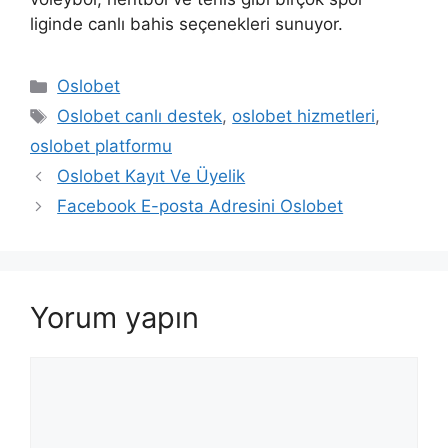
liginde canlı bahis seçenekleri sunuyor.
Kategoriler
Oslobet
Etiketler
Oslobet canlı destek
,
oslobet hizmetleri
,
oslobet platformu
Oslobet Kayıt Ve Üyelik
Facebook E-posta Adresini Oslobet
Yorum yapın
Yorum