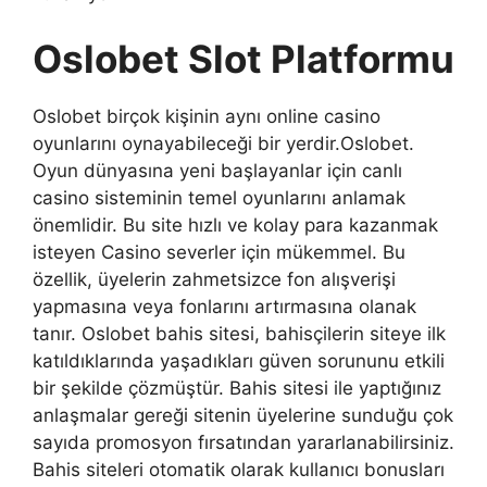
Oslobet Slot Platformu
Oslobet birçok kişinin aynı online casino
oyunlarını oynayabileceği bir yerdir.Oslobet.
Oyun dünyasına yeni başlayanlar için canlı
casino sisteminin temel oyunlarını anlamak
önemlidir. Bu site hızlı ve kolay para kazanmak
isteyen Casino severler için mükemmel. Bu
özellik, üyelerin zahmetsizce fon alışverişi
yapmasına veya fonlarını artırmasına olanak
tanır. Oslobet bahis sitesi, bahisçilerin siteye ilk
katıldıklarında yaşadıkları güven sorununu etkili
bir şekilde çözmüştür. Bahis sitesi ile yaptığınız
anlaşmalar gereği sitenin üyelerine sunduğu çok
sayıda promosyon fırsatından yararlanabilirsiniz.
Bahis siteleri otomatik olarak kullanıcı bonusları