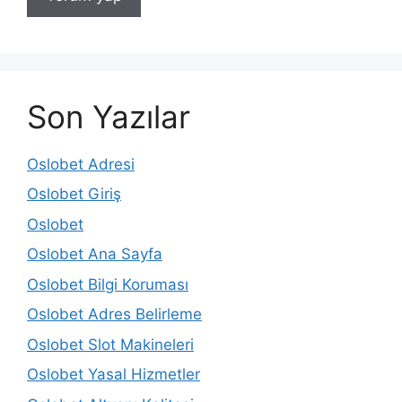
Son Yazılar
Oslobet Adresi
Oslobet Giriş
Oslobet
Oslobet Ana Sayfa
Oslobet Bilgi Koruması
Oslobet Adres Belirleme
Oslobet Slot Makineleri
Oslobet Yasal Hizmetler