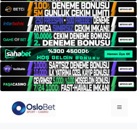
İçeriğe
atla
Menü