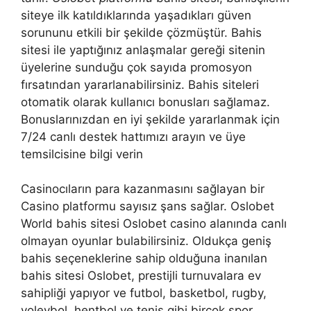
siteye ilk katıldıklarında yaşadıkları güven
sorununu etkili bir şekilde çözmüştür. Bahis
sitesi ile yaptığınız anlaşmalar gereği sitenin
üyelerine sunduğu çok sayıda promosyon
fırsatından yararlanabilirsiniz. Bahis siteleri
otomatik olarak kullanıcı bonusları sağlamaz.
Bonuslarınızdan en iyi şekilde yararlanmak için
7/24 canlı destek hattımızı arayın ve üye
temsilcisine bilgi verin
Casinocıların para kazanmasını sağlayan bir
Casino platformu sayısız şans sağlar. Oslobet
World bahis sitesi Oslobet casino alanında canlı
olmayan oyunlar bulabilirsiniz. Oldukça geniş
bahis seçeneklerine sahip olduğuna inanılan
bahis sitesi Oslobet, prestijli turnuvalara ev
sahipliği yapıyor ve futbol, ​​basketbol, ​​rugby,
voleybol, hentbol ve tenis gibi birçok spor