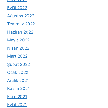
Eylül 2022
Ağustos 2022
Temmuz 2022
Haziran 2022
Mayıs 2022
Nisan 2022
Mart 2022
Şubat 2022
Ocak 2022
Aralık 2021
Kasım 2021
Ekim 2021
Eylül 2021