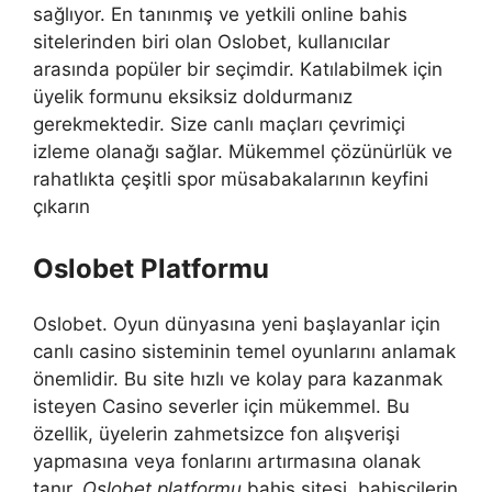
sağlıyor. En tanınmış ve yetkili online bahis
sitelerinden biri olan Oslobet, kullanıcılar
arasında popüler bir seçimdir. Katılabilmek için
üyelik formunu eksiksiz doldurmanız
gerekmektedir. Size canlı maçları çevrimiçi
izleme olanağı sağlar. Mükemmel çözünürlük ve
rahatlıkta çeşitli spor müsabakalarının keyfini
çıkarın
Oslobet Platformu
Oslobet. Oyun dünyasına yeni başlayanlar için
canlı casino sisteminin temel oyunlarını anlamak
önemlidir. Bu site hızlı ve kolay para kazanmak
isteyen Casino severler için mükemmel. Bu
özellik, üyelerin zahmetsizce fon alışverişi
yapmasına veya fonlarını artırmasına olanak
tanır.
Oslobet platformu
bahis sitesi, bahisçilerin