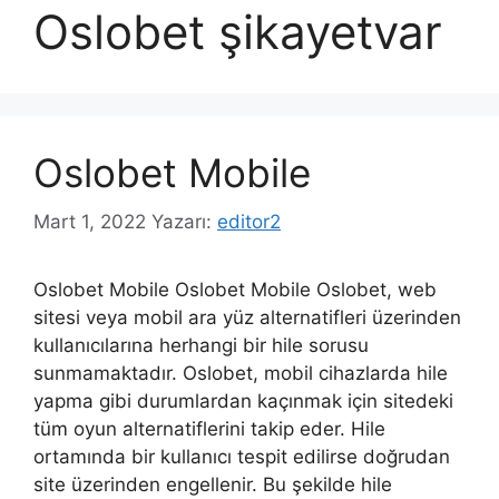
Oslobet şikayetvar
Oslobet Mobile
Mart 1, 2022
Yazarı:
editor2
Oslobet Mobile Oslobet Mobile Oslobet, web
sitesi veya mobil ara yüz alternatifleri üzerinden
kullanıcılarına herhangi bir hile sorusu
sunmamaktadır. Oslobet, mobil cihazlarda hile
yapma gibi durumlardan kaçınmak için sitedeki
tüm oyun alternatiflerini takip eder. Hile
ortamında bir kullanıcı tespit edilirse doğrudan
site üzerinden engellenir. Bu şekilde hile