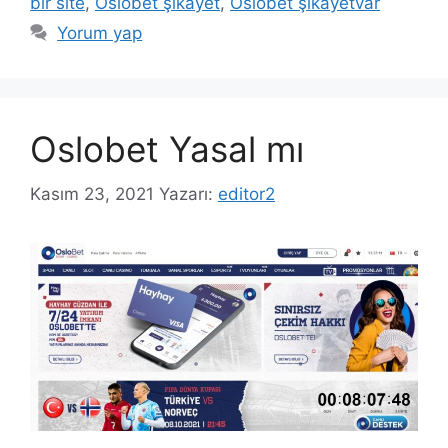
bir site
,
Oslobet şikayet
,
Oslobet şikayetvar
Yorum yap
Oslobet Yasal mı
Kasım 23, 2021
Yazarı:
editor2