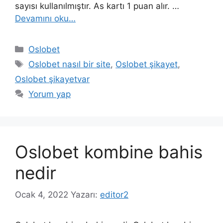
sayısı kullanılmıştır. As kartı 1 puan alır. …
Devamını oku…
Kategoriler
Oslobet
Etiketler
Oslobet nasıl bir site
,
Oslobet şikayet
,
Oslobet şikayetvar
Yorum yap
Oslobet kombine bahis
nedir
Ocak 4, 2022
Yazarı:
editor2