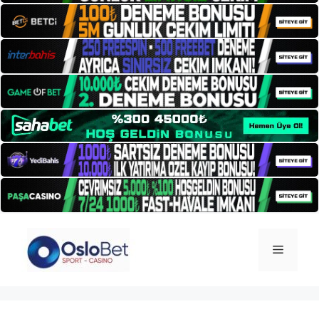
İçeriğe
atla
Menü