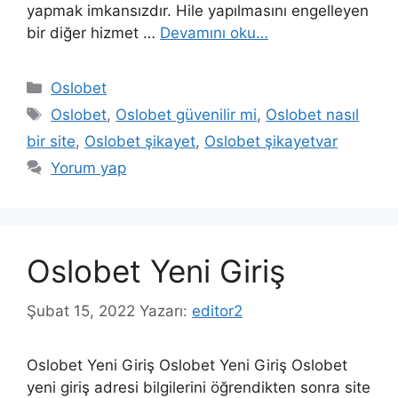
yapmak imkansızdır. Hile yapılmasını engelleyen
bir diğer hizmet …
Devamını oku…
Kategoriler
Oslobet
Etiketler
Oslobet
,
Oslobet güvenilir mi
,
Oslobet nasıl
bir site
,
Oslobet şikayet
,
Oslobet şikayetvar
Yorum yap
Oslobet Yeni Giriş
Şubat 15, 2022
Yazarı:
editor2
Oslobet Yeni Giriş Oslobet Yeni Giriş Oslobet
yeni giriş adresi bilgilerini öğrendikten sonra site