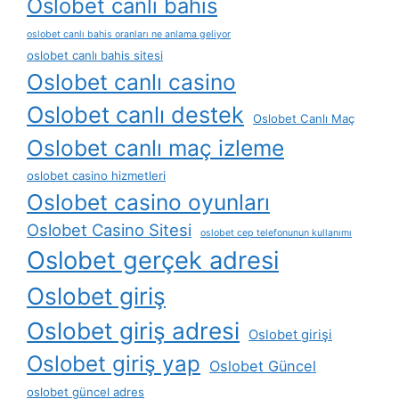
Oslobet canlı bahis
oslobet canlı bahis oranları ne anlama geliyor
oslobet canlı bahis sitesi
Oslobet canlı casino
Oslobet canlı destek
Oslobet Canlı Maç
Oslobet canlı maç izleme
oslobet casino hizmetleri
Oslobet casino oyunları
Oslobet Casino Sitesi
oslobet cep telefonunun kullanımı
Oslobet gerçek adresi
Oslobet giriş
Oslobet giriş adresi
Oslobet girişi
Oslobet giriş yap
Oslobet Güncel
oslobet güncel adres