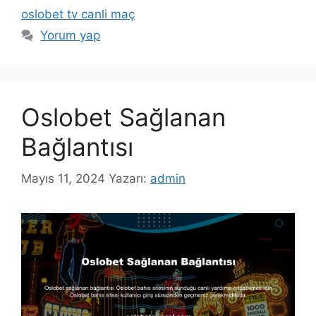
oslobet tv canli maç
Yorum yap
Oslobet Sağlanan
Bağlantısı
Mayıs 11, 2024
Yazarı:
admin