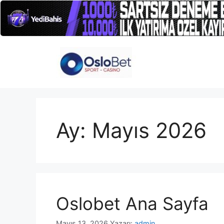
İçeriğe
atla
Ay:
Mayıs 2026
Oslobet Ana Sayfa
Mayıs 13, 2026
Yazarı:
admin