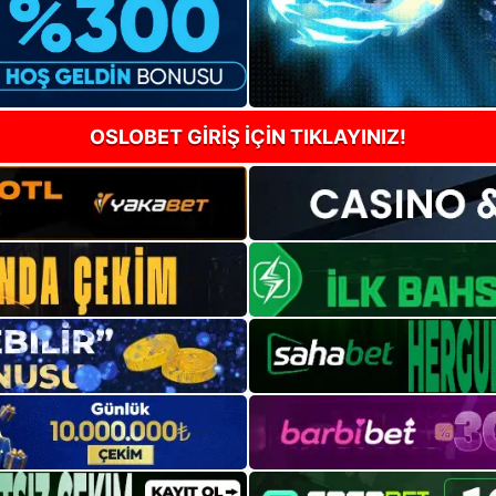
OSLOBET GİRİŞ İÇİN TIKLAYINIZ!