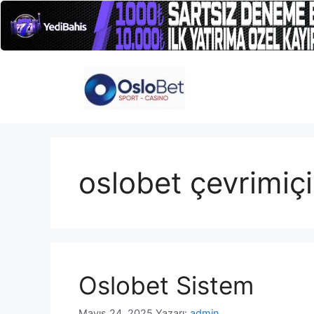
İçeriğe
atla
oslobet çevrimiç
Oslobet Sistem
Mayıs 24, 2025
Yazarı:
admin