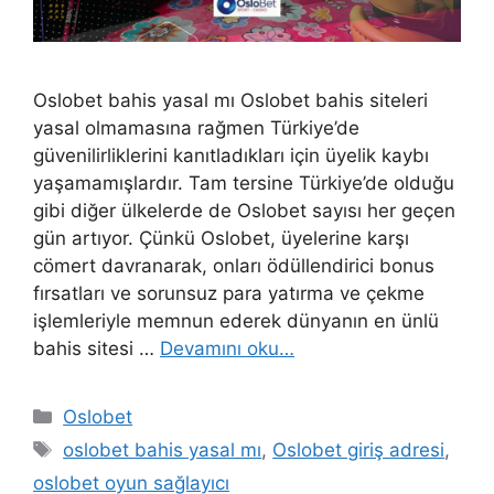
Oslobet bahis yasal mı Oslobet bahis siteleri
yasal olmamasına rağmen Türkiye’de
güvenilirliklerini kanıtladıkları için üyelik kaybı
yaşamamışlardır. Tam tersine Türkiye’de olduğu
gibi diğer ülkelerde de Oslobet sayısı her geçen
gün artıyor. Çünkü Oslobet, üyelerine karşı
cömert davranarak, onları ödüllendirici bonus
fırsatları ve sorunsuz para yatırma ve çekme
işlemleriyle memnun ederek dünyanın en ünlü
bahis sitesi …
Devamını oku…
Kategoriler
Oslobet
Etiketler
oslobet bahis yasal mı
,
Oslobet giriş adresi
,
oslobet oyun sağlayıcı