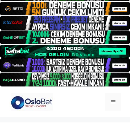
İçeriğe
atla
Menü