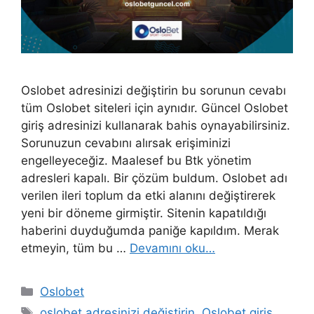
Oslobet adresinizi değiştirin bu sorunun cevabı
tüm Oslobet siteleri için aynıdır. Güncel Oslobet
giriş adresinizi kullanarak bahis oynayabilirsiniz.
Sorunuzun cevabını alırsak erişiminizi
engelleyeceğiz. Maalesef bu Btk yönetim
adresleri kapalı. Bir çözüm buldum. Oslobet adı
verilen ileri toplum da etki alanını değiştirerek
yeni bir döneme girmiştir. Sitenin kapatıldığı
haberini duyduğumda paniğe kapıldım. Merak
etmeyin, tüm bu …
Devamını oku…
Kategoriler
Oslobet
Etiketler
oslobet adresinizi değiştirin
,
Oslobet giriş