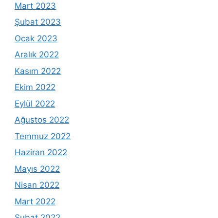
Mart 2023
Şubat 2023
Ocak 2023
Aralık 2022
Kasım 2022
Ekim 2022
Eylül 2022
Ağustos 2022
Temmuz 2022
Haziran 2022
Mayıs 2022
Nisan 2022
Mart 2022
Şubat 2022