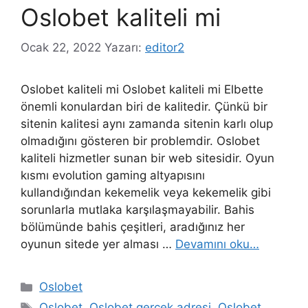
Oslobet kaliteli mi
Ocak 22, 2022
Yazarı:
editor2
Oslobet kaliteli mi Oslobet kaliteli mi Elbette
önemli konulardan biri de kalitedir. Çünkü bir
sitenin kalitesi aynı zamanda sitenin karlı olup
olmadığını gösteren bir problemdir. Oslobet
kaliteli hizmetler sunan bir web sitesidir. Oyun
kısmı evolution gaming altyapısını
kullandığından kekemelik veya kekemelik gibi
sorunlarla mutlaka karşılaşmayabilir. Bahis
bölümünde bahis çeşitleri, aradığınız her
oyunun sitede yer alması …
Devamını oku…
Kategoriler
Oslobet
Etiketler
Oslobet
,
Oslobet gerçek adresi
,
Oslobet