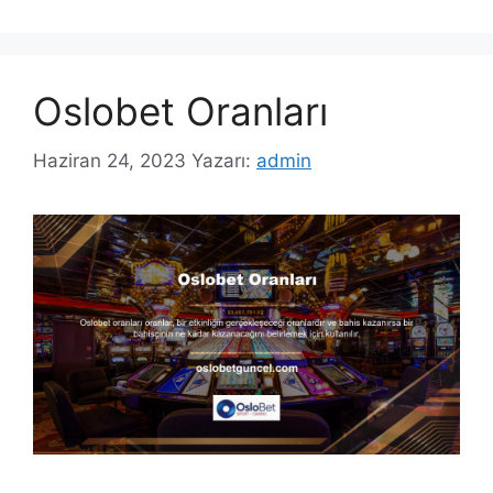
Oslobet Oranları
Haziran 24, 2023
Yazarı:
admin