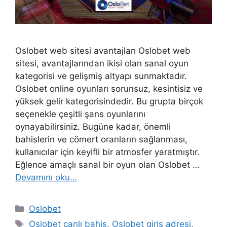
Oslobet web sitesi avantajları Oslobet web
sitesi, avantajlarından ikisi olan sanal oyun
kategorisi ve gelişmiş altyapı sunmaktadır.
Oslobet online oyunları sorunsuz, kesintisiz ve
yüksek gelir kategorisindedir. Bu grupta birçok
seçenekle çeşitli şans oyunlarını
oynayabilirsiniz. Bugüne kadar, önemli
bahislerin ve cömert oranların sağlanması,
kullanıcılar için keyifli bir atmosfer yaratmıştır.
Eğlence amaçlı sanal bir oyun olan Oslobet …
Devamını oku…
Kategoriler
Oslobet
Etiketler
Oslobet canlı bahis
,
Oslobet giriş adresi
,