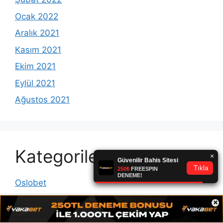
Ocak 2022
Aralık 2021
Kasım 2021
Ekim 2021
Eylül 2021
Ağustos 2021
Kategoriler
Oslobet
Oslobet Giriş
×
Oslobet Şikayet