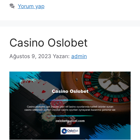
Yorum yap
Casino Oslobet
Ağustos 9, 2023
Yazarı:
admin