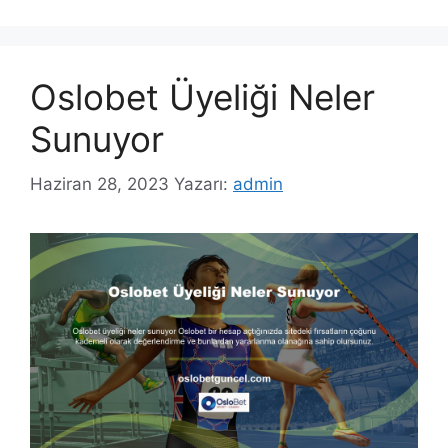
Oslobet Üyeliği Neler
Sunuyor
Haziran 28, 2023
Yazarı:
admin