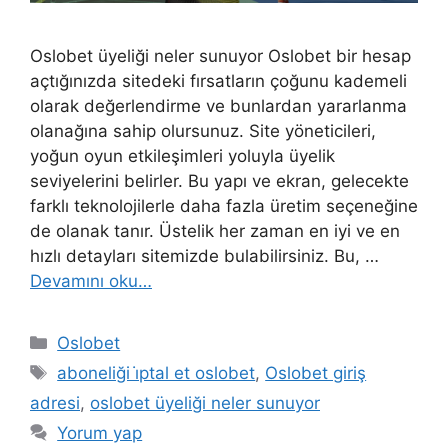
Oslobet üyeliği neler sunuyor Oslobet bir hesap
açtığınızda sitedeki fırsatların çoğunu kademeli
olarak değerlendirme ve bunlardan yararlanma
olanağına sahip olursunuz. Site yöneticileri,
yoğun oyun etkileşimleri yoluyla üyelik
seviyelerini belirler. Bu yapı ve ekran, gelecekte
farklı teknolojilerle daha fazla üretim seçeneğine
de olanak tanır. Üstelik her zaman en iyi ve en
hızlı detayları sitemizde bulabilirsiniz. Bu, …
Devamını oku…
Kategoriler
Oslobet
Etiketler
aboneliği i̇ptal et oslobet
,
Oslobet giriş
adresi
,
oslobet üyeliği neler sunuyor
Yorum yap