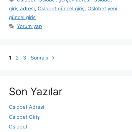
giriş adresi
,
Oslobet güncel giriş
,
Oslobet yeni
güncel giriş
Yorum yap
Sayfa
Sayfa
Sayfa
1
2
3
Sonraki
→
Son Yazılar
Oslobet Adresi
Oslobet Giriş
Oslobet