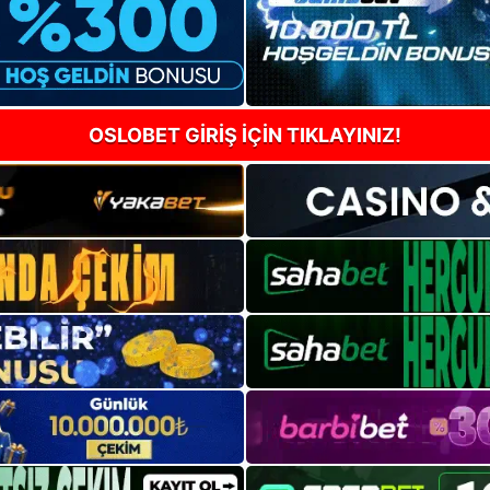
OSLOBET GİRİŞ İÇİN TIKLAYINIZ!