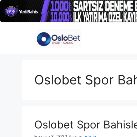
İçeriğe
atla
Oslobet Spor Bah
Oslobet Spor Bahisle
Haziran 8, 2022
Yazarı:
admin