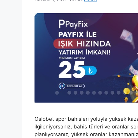
Oslobet spor bahisleri yoluyla yüksek kazan
ilgileniyorsanız, bahis türleri ve oranlar 
planlıyorsanız, yüksek oranlar kazanmanıza