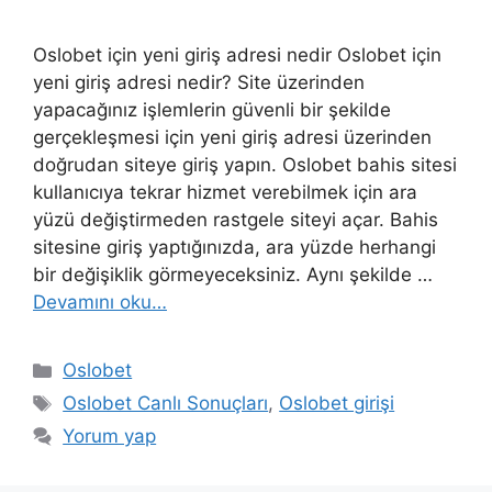
Oslobet için yeni giriş adresi nedir Oslobet için
yeni giriş adresi nedir? Site üzerinden
yapacağınız işlemlerin güvenli bir şekilde
gerçekleşmesi için yeni giriş adresi üzerinden
doğrudan siteye giriş yapın. Oslobet bahis sitesi
kullanıcıya tekrar hizmet verebilmek için ara
yüzü değiştirmeden rastgele siteyi açar. Bahis
sitesine giriş yaptığınızda, ara yüzde herhangi
bir değişiklik görmeyeceksiniz. Aynı şekilde …
Devamını oku…
Kategoriler
Oslobet
Etiketler
Oslobet Canlı Sonuçları
,
Oslobet girişi
Yorum yap