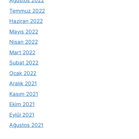
Ağustos 2022
Temmuz 2022
Haziran 2022
Mayıs 2022
Nisan 2022
Mart 2022
Şubat 2022
Ocak 2022
Aralık 2021
Kasım 2021
Ekim 2021
Eylül 2021
Ağustos 2021