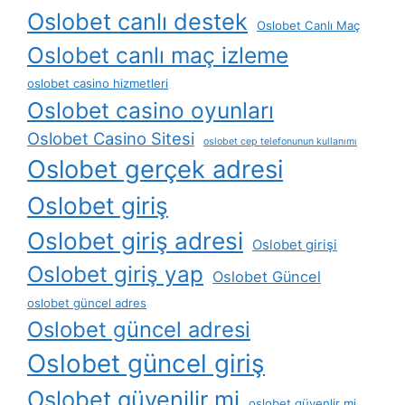
Oslobet canlı destek
Oslobet Canlı Maç
Oslobet canlı maç izleme
oslobet casino hizmetleri
Oslobet casino oyunları
Oslobet Casino Sitesi
oslobet cep telefonunun kullanımı
Oslobet gerçek adresi
Oslobet giriş
Oslobet giriş adresi
Oslobet girişi
Oslobet giriş yap
Oslobet Güncel
oslobet güncel adres
Oslobet güncel adresi
Oslobet güncel giriş
Oslobet güvenilir mi
oslobet güvenlir mi