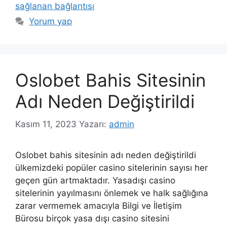
sağlanan bağlantısı
Yorum yap
Oslobet Bahis Sitesinin
Adı Neden Değiştirildi
Kasım 11, 2023
Yazarı:
admin
Oslobet bahis sitesinin adı neden değiştirildi
ülkemizdeki popüler casino sitelerinin sayısı her
geçen gün artmaktadır. Yasadışı casino
sitelerinin yayılmasını önlemek ve halk sağlığına
zarar vermemek amacıyla Bilgi ve İletişim
Bürosu birçok yasa dışı casino sitesini