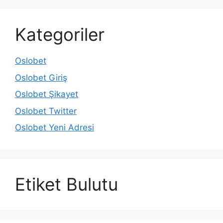
Kategoriler
Oslobet
Oslobet Giriş
Oslobet Şikayet
Oslobet Twitter
Oslobet Yeni Adresi
Etiket Bulutu