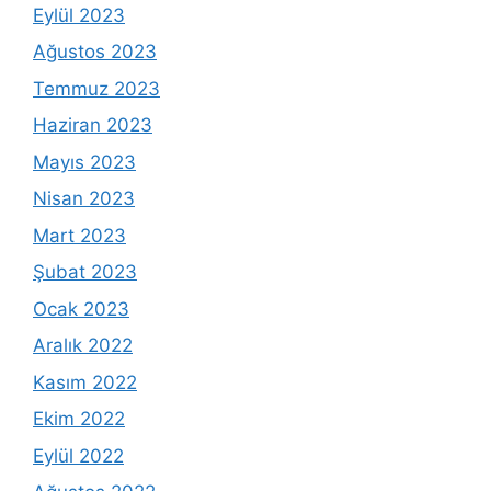
Eylül 2023
Ağustos 2023
Temmuz 2023
Haziran 2023
Mayıs 2023
Nisan 2023
Mart 2023
Şubat 2023
Ocak 2023
Aralık 2022
Kasım 2022
Ekim 2022
Eylül 2022