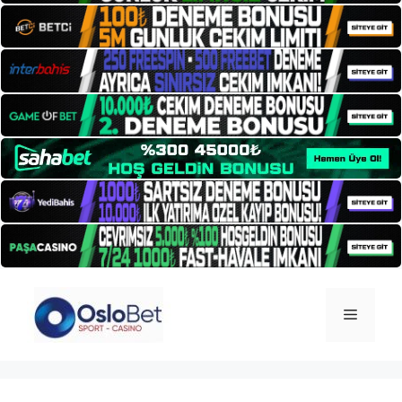
İçeriğe
atla
Menü