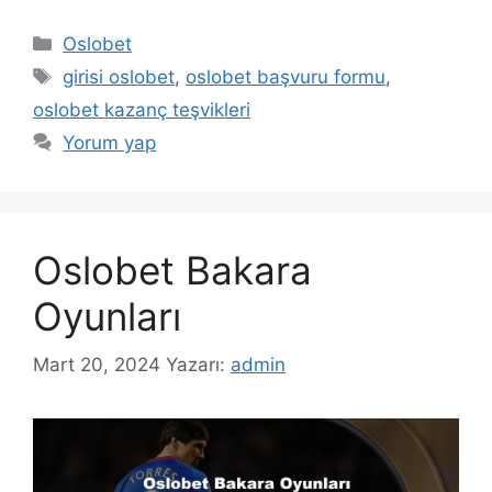
Kategoriler
Oslobet
Etiketler
girisi oslobet
,
oslobet başvuru formu
,
oslobet kazanç teşvikleri
Yorum yap
Oslobet Bakara
Oyunları
Mart 20, 2024
Yazarı:
admin