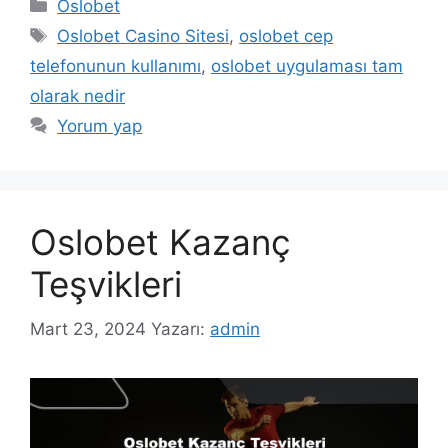
Kategoriler
Oslobet
Etiketler
Oslobet Casino Sitesi
,
oslobet cep
telefonunun kullanımı
,
oslobet uygulaması tam
olarak nedir
Yorum yap
Oslobet Kazanç
Teşvikleri
Mart 23, 2024
Yazarı:
admin