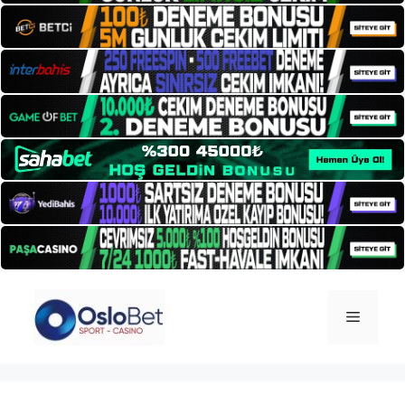
İçeriğe
atla
Menü