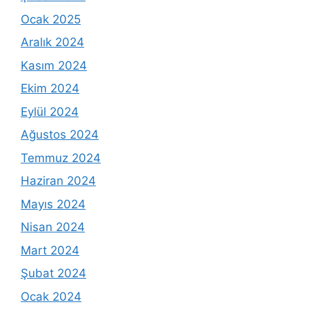
Ocak 2025
Aralık 2024
Kasım 2024
Ekim 2024
Eylül 2024
Ağustos 2024
Temmuz 2024
Haziran 2024
Mayıs 2024
Nisan 2024
Mart 2024
Şubat 2024
Ocak 2024