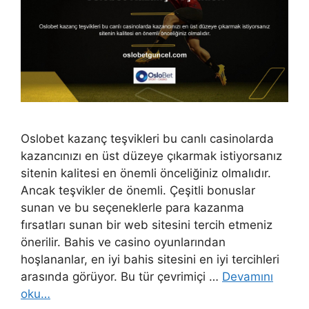
Oslobet kazanç teşvikleri bu canlı casinolarda
kazancınızı en üst düzeye çıkarmak istiyorsanız
sitenin kalitesi en önemli önceliğiniz olmalıdır.
Ancak teşvikler de önemli. Çeşitli bonuslar
sunan ve bu seçeneklerle para kazanma
fırsatları sunan bir web sitesini tercih etmeniz
önerilir. Bahis ve casino oyunlarından
hoşlananlar, en iyi bahis sitesini en iyi tercihleri ​​
arasında görüyor. Bu tür çevrimiçi …
Devamını
oku…