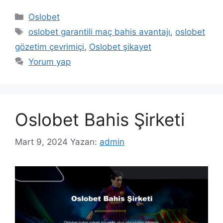
Kategoriler
Oslobet
Etiketler
oslobet garantili maç bahis avantajı
,
oslobet
gözetim çevrimiçi
,
Oslobet şikayet
Yorum yap
Oslobet Bahis Şirketi
Mart 9, 2024
Yazarı:
admin