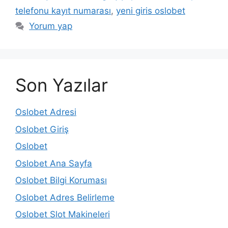
telefonu kayıt numarası
,
yeni giris oslobet
Yorum yap
Son Yazılar
Oslobet Adresi
Oslobet Giriş
Oslobet
Oslobet Ana Sayfa
Oslobet Bilgi Koruması
Oslobet Adres Belirleme
Oslobet Slot Makineleri