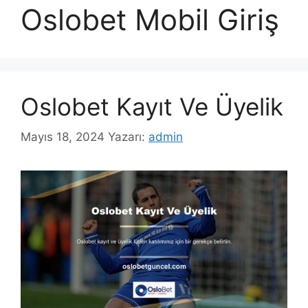
Oslobet Mobil Giriş
Oslobet Kayıt Ve Üyelik
Mayıs 18, 2024
Yazarı:
admin