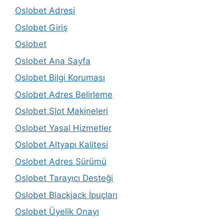
Oslobet Adresi
Oslobet Giriş
Oslobet
Oslobet Ana Sayfa
Oslobet Bilgi Koruması
Oslobet Adres Belirleme
Oslobet Slot Makineleri
Oslobet Yasal Hizmetler
Oslobet Altyapı Kalitesi
Oslobet Adres Sürümü
Oslobet Tarayıcı Desteği
Oslobet Blackjack İpuçları
Oslobet Üyelik Onayı