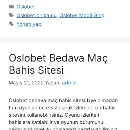
Kategoriler
Oslobet
Etiketler
Oslobet bir kamu
,
Oslobet Mobil Giriş
Yorum yap
Oslobet Bedava Maç
Bahis Sitesi
Mayıs 21, 2022
Yazarı:
admin
Oslobet bedava maç bahis sitesi Üye olmadan
tüm oyunları ücretsiz olarak izlemek için bahis
sitesini kullanabilirsiniz. Oyunu izlerken
bahislere katılabilir ve oyunun durumunu
değerlendirerek kuponlarınızı hazırlayabilirsiniz.