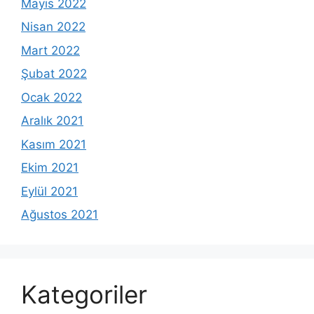
Mayıs 2022
Nisan 2022
Mart 2022
Şubat 2022
Ocak 2022
Aralık 2021
Kasım 2021
Ekim 2021
Eylül 2021
Ağustos 2021
Kategoriler