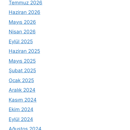
Temmuz 2026
Haziran 2026
Mayıs 2026
Nisan 2026
Eylül 2025
Haziran 2025
Mayıs 2025
Şubat 2025
Ocak 2025
Aralık 2024
Kasım 2024
Ekim 2024
Eylül 2024
Ağustos 2024