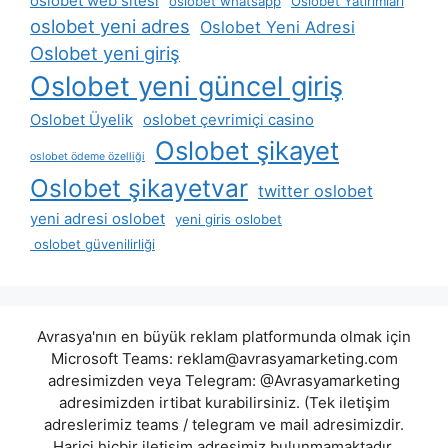
oslobet web sitesi
oslobet whatsapp
Oslobet Yatırımları
oslobet yeni adres
Oslobet Yeni Adresi
Oslobet yeni giriş
Oslobet yeni güncel giriş
Oslobet Üyelik
oslobet çevrimiçi casino
Oslobet şikayet
oslobet ödeme özelliği
Oslobet şikayetvar
twitter oslobet
yeni adresi oslobet
yeni giris oslobet
oslobet güvenilirliği
Avrasya'nın en büyük reklam platformunda olmak için
Microsoft Teams:
reklam@avrasyamarketing.com
adresimizden veya Telegram: @Avrasyamarketing
adresimizden irtibat kurabilirsiniz. (Tek iletişim
adreslerimiz teams / telegram ve mail adresimizdir.
Harici hiçbir iletişim adresimiz bulunmamaktadır.