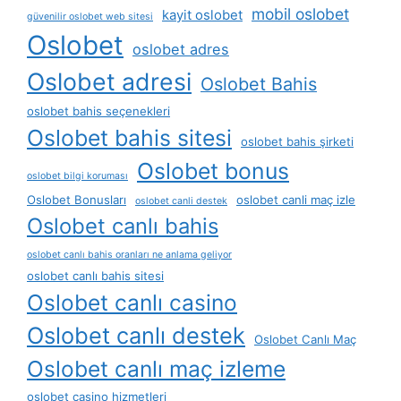
mobil oslobet
kayit oslobet
güvenilir oslobet web sitesi
Oslobet
oslobet adres
Oslobet adresi
Oslobet Bahis
oslobet bahis seçenekleri
Oslobet bahis sitesi
oslobet bahis şirketi
Oslobet bonus
oslobet bilgi koruması
Oslobet Bonusları
oslobet canli maç izle
oslobet canli destek
Oslobet canlı bahis
oslobet canlı bahis oranları ne anlama geliyor
oslobet canlı bahis sitesi
Oslobet canlı casino
Oslobet canlı destek
Oslobet Canlı Maç
Oslobet canlı maç izleme
oslobet casino hizmetleri