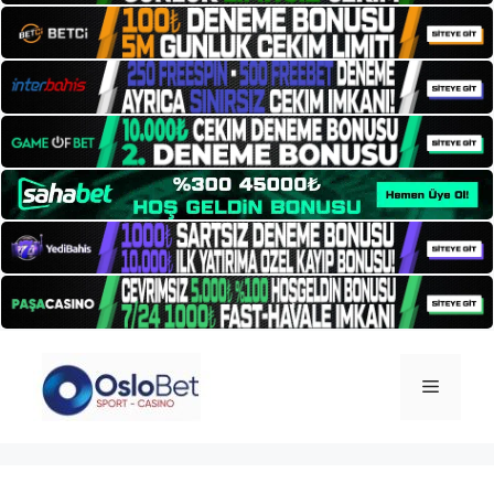
İçeriğe
atla
Menü