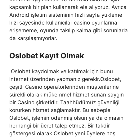
kapsamlı bir plan kullanarak ele alıyoruz. Ayrıca
Android işletim sisteminin hızlı sayfa yükleme
hızı sayesinde kullanıcılar casino oyunlarına
erişememe, oyunda takılıp kalma gibi sorunlarla
da karşılaşmıyorlar.
Oslobet Kayıt Olmak
Oslobet kaydolmak ve katılmak için bunu
internet üzerinden yapmanız gerekir.Oslobet,
çeşitli Casino operatörlerinden müşterilerine
sürekli olarak mükemmel hizmet sunan saygın
bir Casino şirketidir. Taahhüdümüz güvenliği
korurken hizmet sağlamaktır. Bu sebeple
Oslobet, işlemin ödenmiş olsun ya da olmasın
herhangi bir ücret talep etmez. Bir takdir
göstergesi olarak Oslobet yeni üyelere hoş