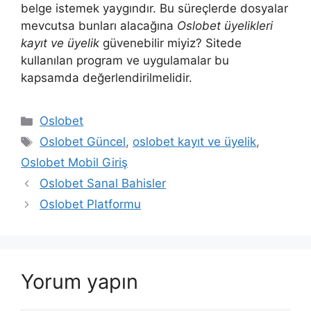
belge istemek yaygındır. Bu süreçlerde dosyalar
mevcutsa bunları alacağına
Oslobet üyelikleri
kayıt ve üyelik
güvenebilir miyiz? Sitede
kullanılan program ve uygulamalar bu
kapsamda değerlendirilmelidir.
Kategoriler
Oslobet
Etiketler
Oslobet Güncel
,
oslobet kayıt ve üyelik
,
Oslobet Mobil Giriş
Oslobet Sanal Bahisler
Oslobet Platformu
Yorum yapın