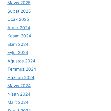
Mayıs 2025
Şubat 2025
Ocak 2025
Aralık 2024
Kasım 2024
Ekim 2024
Eylül 2024
Ağustos 2024
Temmuz 2024
Haziran 2024
Mayıs 2024
Nisan 2024
Mart 2024
Şubat 2024