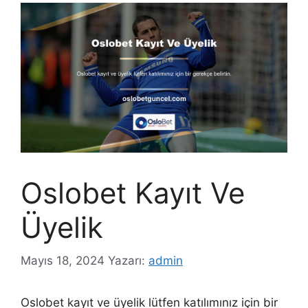
Oslobet Kayıt Ve
Üyelik
Mayıs 18, 2024
Yazarı:
admin
Oslobet kayıt ve üyelik lütfen katılımınız için bir