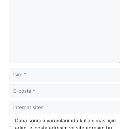
Yorum
İsim
E-
posta
İnternet
sitesi
Daha sonraki yorumlarımda kullanılması için
adım, e-posta adresim ve site adresim bu