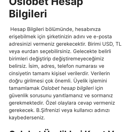
Oslobet Hesap
Bilgileri
Hesap Bilgileri bölümünde, hesabınıza
erişebilmek için şirketinizin adını ve e-posta
adresinizi vermeniz gerekecektir. Birimi USD, TL
veya eurdan seçebilirsiniz. Gelecekte belirli
birimleri değiştirip değiştiremeyeceğimiz
belirsiz. İsim, adres, telefon numarası ve
cinsiyetin tamamı kişisel verilerdir. Verilerin
doğru girilmesi çok önemli. Üyelik işlemini
tamamlamak
Oslobet hesap bilgileri
için
güvenlik sorusunu yanıtlamanız ve sormanız
gerekmektedir. Özel olaylara cevap vermeniz
gerekecek. B.Şifrenizi veya kullanıcı adınızı
kaybederseniz.