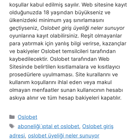
koşullar kabul edilmiş sayılır. Web sitesine kayıt
olduğunuzda 18 yaşından büyükseniz ve
ülkenizdeki minimum yaş sınırlamasını
geçtiyseniz,
Oslobet giriş üyeliği neler sunuyor
oyunlarına kayıt olabilirsiniz. Reşit olmayanlar
para yatırmak için yanlış bilgi verirse, kazançlar
ve bakiyeler Oslobet temsilcileri tarafından
kaybedilecektir. Oslobet tarafından Web
Sitesinde belirtilen kısıtlamalara ve kısıtlayıcı
prosedürlere uyulmaması. Site kurallarını ve
kullanım koşullarını ihlal eden veya makul
olmayan menfaatler sunan kullanıcının hesabı
askıya alınır ve tüm hesap bakiyeleri kapatılır.
Kategoriler
Oslobet
Etiketler
aboneliği i̇ptal et oslobet
,
Oslobet giriş
adresi
,
oslobet üyeliği neler sunuyor