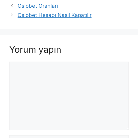
Oslobet Oranları
Oslobet Hesabı Nasıl Kapatılır
Yorum yapın
Yorum