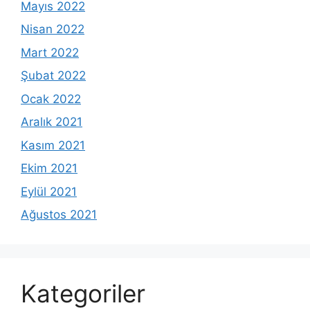
Mayıs 2022
Nisan 2022
Mart 2022
Şubat 2022
Ocak 2022
Aralık 2021
Kasım 2021
Ekim 2021
Eylül 2021
Ağustos 2021
Kategoriler