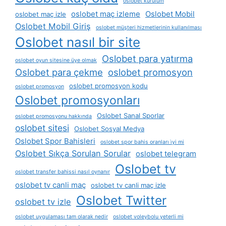
oslobet kurulum
oslobet maç izleme
Oslobet Mobil
oslobet maç izle
Oslobet Mobil Giriş
oslobet müşteri hizmetlerinin kullanılması
Oslobet nasıl bir site
Oslobet para yatırma
oslobet oyun sitesine üye olmak
Oslobet para çekme
oslobet promosyon
oslobet promosyon kodu
oslobet promosyon
Oslobet promosyonları
Oslobet Sanal Sporlar
oslobet promosyonu hakkında
oslobet sitesi
Oslobet Sosyal Medya
Oslobet Spor Bahisleri
oslobet spor bahis oranları i̇yi mi
Oslobet Sıkça Sorulan Sorular
oslobet telegram
Oslobet tv
oslobet transfer bahissi nasıl oynanır
oslobet tv canli maç
oslobet tv canli maç izle
Oslobet Twitter
oslobet tv izle
oslobet uygulaması tam olarak nedir
oslobet voleybolu yeterli mi