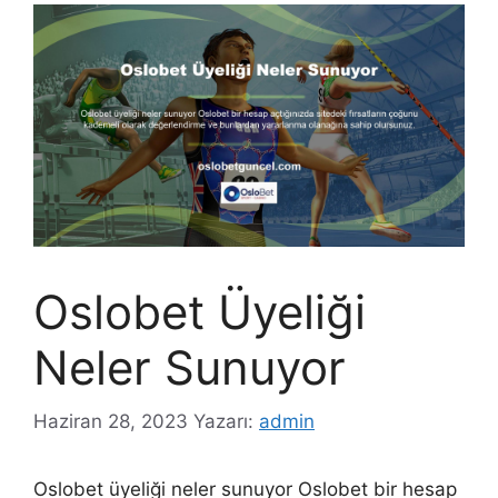
Oslobet Üyeliği
Neler Sunuyor
Haziran 28, 2023
Yazarı:
admin
Oslobet üyeliği neler sunuyor Oslobet bir hesap