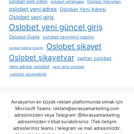
oslobet web sitesi
oslobet whatsapp
Oslobet Yatırımları
oslobet yeni adres
Oslobet Yeni Adresi
Oslobet yeni giriş
Oslobet yeni güncel giriş
Oslobet Üyelik
oslobet çevrimiçi casino
Oslobet şikayet
oslobet ödeme özelliği
Oslobet şikayetvar
twitter oslobet
yeni adresi oslobet
yeni giris oslobet
oslobet güvenilirliği
Avrasya'nın en büyük reklam platformunda olmak için
Microsoft Teams:
reklam@avrasyamarketing.com
adresimizden veya Telegram: @Avrasyamarketing
adresimizden irtibat kurabilirsiniz. (Tek iletişim
adreslerimiz teams / telegram ve mail adresimizdir.