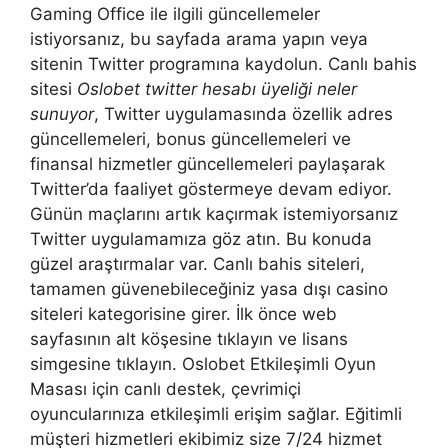
Gaming Office ile ilgili güncellemeler
istiyorsanız, bu sayfada arama yapın veya
sitenin Twitter programına kaydolun. Canlı bahis
sitesi
Oslobet twitter hesabı üyeliği neler
sunuyor
, Twitter uygulamasında özellik adres
güncellemeleri, bonus güncellemeleri ve
finansal hizmetler güncellemeleri paylaşarak
Twitter’da faaliyet göstermeye devam ediyor.
Günün maçlarını artık kaçırmak istemiyorsanız
Twitter uygulamamıza göz atın. Bu konuda
güzel araştırmalar var. Canlı bahis siteleri,
tamamen güvenebileceğiniz yasa dışı casino
siteleri kategorisine girer. İlk önce web
sayfasının alt köşesine tıklayın ve lisans
simgesine tıklayın. Oslobet Etkileşimli Oyun
Masası için canlı destek, çevrimiçi
oyuncularınıza etkileşimli erişim sağlar. Eğitimli
müşteri hizmetleri ekibimiz size 7/24 hizmet