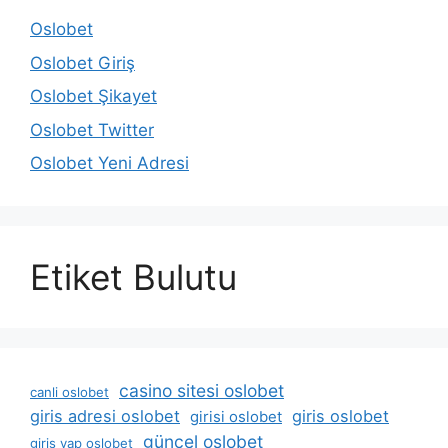
Oslobet
Oslobet Giriş
Oslobet Şikayet
Oslobet Twitter
Oslobet Yeni Adresi
Etiket Bulutu
casino sitesi oslobet
canli oslobet
giris adresi oslobet
giris oslobet
girisi oslobet
güncel oslobet
giris yap oslobet