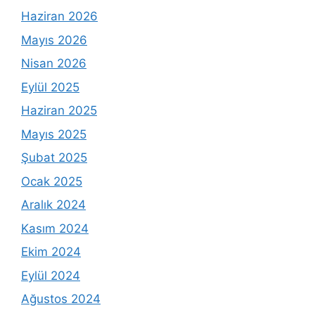
Haziran 2026
Mayıs 2026
Nisan 2026
Eylül 2025
Haziran 2025
Mayıs 2025
Şubat 2025
Ocak 2025
Aralık 2024
Kasım 2024
Ekim 2024
Eylül 2024
Ağustos 2024