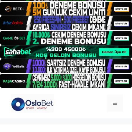
İçeriğe
atla
Menü