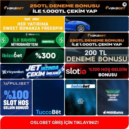
×
OSLOBET GİRİŞ İÇİN TIKLAYINIZ!