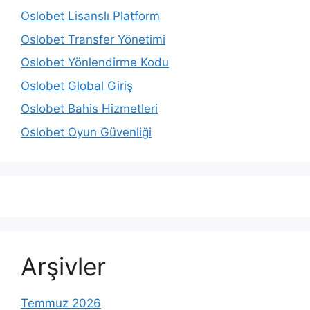
Oslobet Lisanslı Platform
Oslobet Transfer Yönetimi
Oslobet Yönlendirme Kodu
Oslobet Global Giriş
Oslobet Bahis Hizmetleri
Oslobet Oyun Güvenliği
Arşivler
Temmuz 2026