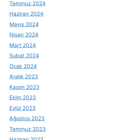
Temmuz 2024
Haziran 2024
Mayıs 2024
Nisan 2024
Mart 2024
Şubat 2024
Ocak 2024
Aralık 2023
Kasım 2023
Ekim 2023
Eylül 2023
Ağustos 2023
Temmuz 2023
Haziran 2023