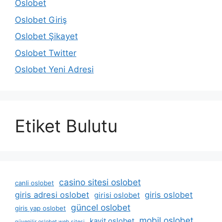
Oslobet
Oslobet Giriş
Oslobet Şikayet
Oslobet Twitter
Oslobet Yeni Adresi
Etiket Bulutu
casino sitesi oslobet
canli oslobet
giris adresi oslobet
giris oslobet
girisi oslobet
güncel oslobet
giris yap oslobet
mobil oslobet
kayit oslobet
güvenilir oslobet web sitesi