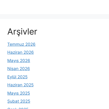
Arşivler
Temmuz 2026
Haziran 2026
Mayıs 2026
Nisan 2026
Eylül 2025
Haziran 2025
Mayıs 2025
Şubat 2025