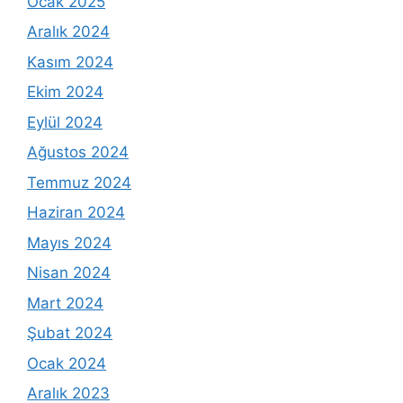
Ocak 2025
Aralık 2024
Kasım 2024
Ekim 2024
Eylül 2024
Ağustos 2024
Temmuz 2024
Haziran 2024
Mayıs 2024
Nisan 2024
Mart 2024
Şubat 2024
Ocak 2024
Aralık 2023