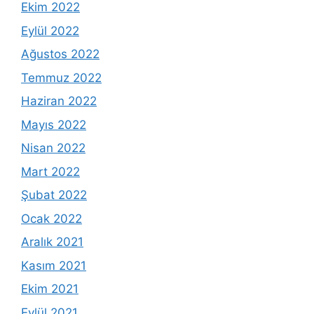
Ekim 2022
Eylül 2022
Ağustos 2022
Temmuz 2022
Haziran 2022
Mayıs 2022
Nisan 2022
Mart 2022
Şubat 2022
Ocak 2022
Aralık 2021
Kasım 2021
Ekim 2021
Eylül 2021