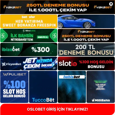
×
OSLOBET GİRİŞ İÇİN TIKLAYINIZ!