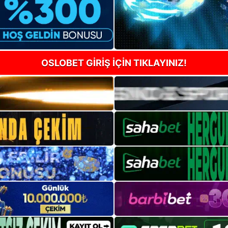
OSLOBET GİRİŞ İÇİN TIKLAYINIZ!