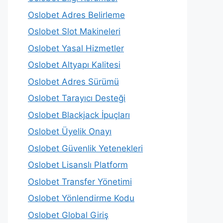
Oslobet Adres Belirleme
Oslobet Slot Makineleri
Oslobet Yasal Hizmetler
Oslobet Altyapı Kalitesi
Oslobet Adres Sürümü
Oslobet Tarayıcı Desteği
Oslobet Blackjack İpuçları
Oslobet Üyelik Onayı
Oslobet Güvenlik Yetenekleri
Oslobet Lisanslı Platform
Oslobet Transfer Yönetimi
Oslobet Yönlendirme Kodu
Oslobet Global Giriş