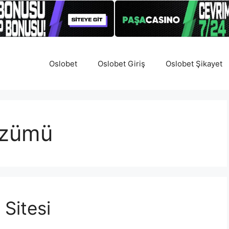
Oslobet
Oslobet Giriş
Oslobet Şikayet
özümü
Sitesi