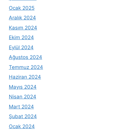
Ocak 2025
Aralık 2024
Kasım 2024
Ekim 2024
Eylül 2024
Ağustos 2024
Temmuz 2024
Haziran 2024
Mayıs 2024
Nisan 2024
Mart 2024
Şubat 2024
Ocak 2024