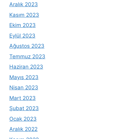
Aralık 2023
Kasım 2023
Ekim 2023
Eylül 2023
Ağustos 2023
Temmuz 2023
Haziran 2023
Mayıs 2023
Nisan 2023
Mart 2023
Şubat 2023
Ocak 2023
Aralık 2022