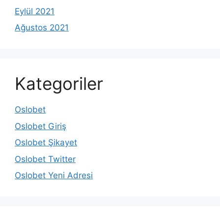
Eylül 2021
Ağustos 2021
Kategoriler
Oslobet
Oslobet Giriş
Oslobet Şikayet
Oslobet Twitter
Oslobet Yeni Adresi