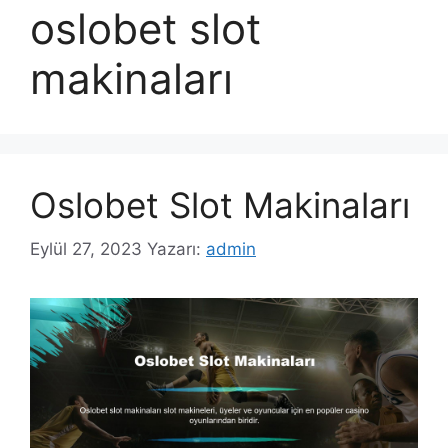
oslobet slot
makinaları
Oslobet Slot Makinaları
Eylül 27, 2023
Yazarı:
admin