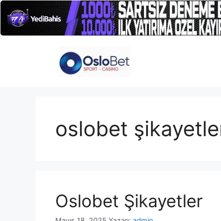
İçeriğe
atla
oslobet şikayetle
Oslobet Şikayetler
Mayıs 18, 2025
Yazarı:
admin