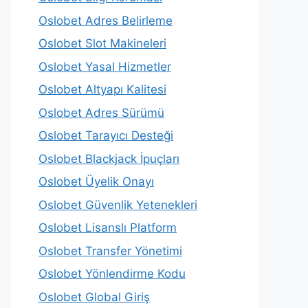
Oslobet Adres Belirleme
Oslobet Slot Makineleri
Oslobet Yasal Hizmetler
Oslobet Altyapı Kalitesi
Oslobet Adres Sürümü
Oslobet Tarayıcı Desteği
Oslobet Blackjack İpuçları
Oslobet Üyelik Onayı
Oslobet Güvenlik Yetenekleri
Oslobet Lisanslı Platform
Oslobet Transfer Yönetimi
Oslobet Yönlendirme Kodu
Oslobet Global Giriş