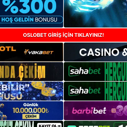
OSLOBET GİRİŞ İÇİN TIKLAYINIZ!