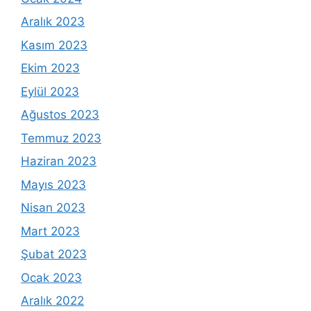
Aralık 2023
Kasım 2023
Ekim 2023
Eylül 2023
Ağustos 2023
Temmuz 2023
Haziran 2023
Mayıs 2023
Nisan 2023
Mart 2023
Şubat 2023
Ocak 2023
Aralık 2022