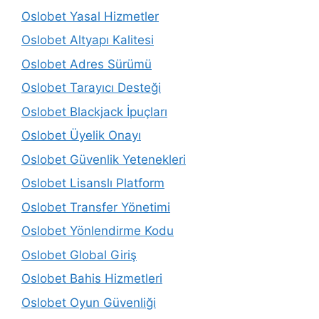
Oslobet Yasal Hizmetler
Oslobet Altyapı Kalitesi
Oslobet Adres Sürümü
Oslobet Tarayıcı Desteği
Oslobet Blackjack İpuçları
Oslobet Üyelik Onayı
Oslobet Güvenlik Yetenekleri
Oslobet Lisanslı Platform
Oslobet Transfer Yönetimi
Oslobet Yönlendirme Kodu
Oslobet Global Giriş
Oslobet Bahis Hizmetleri
Oslobet Oyun Güvenliği