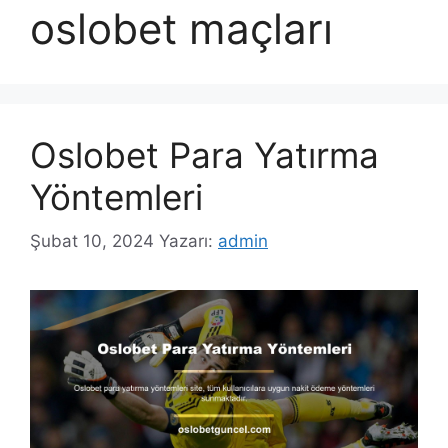
oslobet maçları
Oslobet Para Yatırma
Yöntemleri
Şubat 10, 2024
Yazarı:
admin