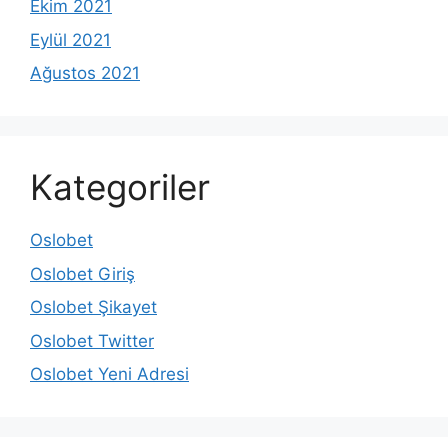
Ekim 2021
Eylül 2021
Ağustos 2021
Kategoriler
Oslobet
Oslobet Giriş
Oslobet Şikayet
Oslobet Twitter
Oslobet Yeni Adresi