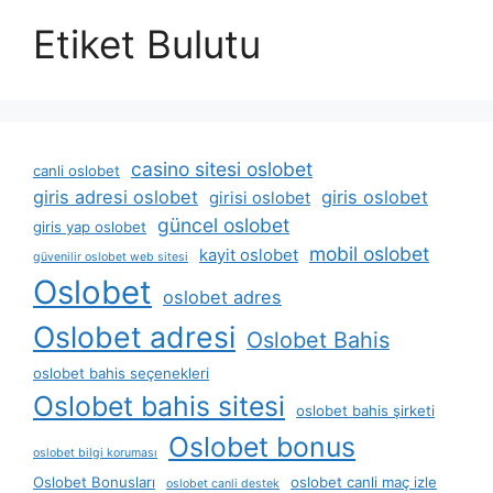
Etiket Bulutu
casino sitesi oslobet
canli oslobet
giris adresi oslobet
giris oslobet
girisi oslobet
güncel oslobet
giris yap oslobet
mobil oslobet
kayit oslobet
güvenilir oslobet web sitesi
Oslobet
oslobet adres
Oslobet adresi
Oslobet Bahis
oslobet bahis seçenekleri
Oslobet bahis sitesi
oslobet bahis şirketi
Oslobet bonus
oslobet bilgi koruması
Oslobet Bonusları
oslobet canli maç izle
oslobet canli destek