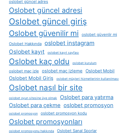
oslobet güncel adres
Oslobet güncel adresi
Oslobet güncel giriş
Oslobet güvenilir mi
oslobet güvenlir mi
oslobet instagram
Oslobet Hakkında
Oslobet kayıt
oslobet kayıt sayfası
Oslobet kaç oldu
oslobet kurulum
oslobet maç izleme
Oslobet Mobil
oslobet maç izle
Oslobet Mobil Giriş
oslobet müşteri hizmetlerinin kullanılması
Oslobet nasıl bir site
Oslobet para yatırma
oslobet oyun sitesine üye olmak
Oslobet para çekme
oslobet promosyon
oslobet promosyon kodu
oslobet promosyon
Oslobet promosyonları
Oslobet Sanal Sporlar
oslobet promosyonu hakkında