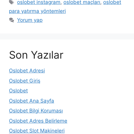
Etiketler
oslobet instagram
,
oslobet maçları
,
oslobet
para yatırma yöntemleri
Yorum yap
Son Yazılar
Oslobet Adresi
Oslobet Giriş
Oslobet
Oslobet Ana Sayfa
Oslobet Bilgi Koruması
Oslobet Adres Belirleme
Oslobet Slot Makineleri