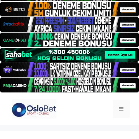
İçeriğe
atla
Menü