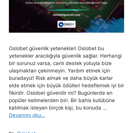
Oslobet güvenlik yetenekleri Oslobet bu
yetenekler aracılığıyla güvenlik sağlar. Herhangi
bir sorunuz varsa, canlı destek yoluyla bize
ulaşmaktan çekinmeyin. Yardım etmek için
buradayız! Risk almak ve daha büyük karlar
elde etmek için büyük ödülleri hedeflemek iyi bir
fikirdir. Oslobet güvenilir mi? Bugünlerde en
popüler kelimelerden biri. Bir bahis kulübüne
katılmak isteyen birçok kişi, bu konuda …
Devamını oku…
Kategoriler