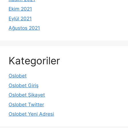
Ekim 2021
Eylül 2021
Ağustos 2021
Kategoriler
Oslobet
Oslobet Giriş
Oslobet Şikayet
Oslobet Twitter
Oslobet Yeni Adresi