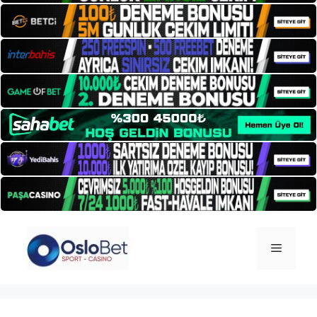
İçeriğe
atla
Menü