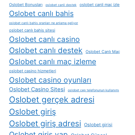
Oslobet Bonusları
oslobet canli maç izle
oslobet canli destek
Oslobet canlı bahis
oslobet canlı bahis oranları ne anlama geliyor
oslobet canlı bahis sitesi
Oslobet canlı casino
Oslobet canlı destek
Oslobet Canlı Maç
Oslobet canlı maç izleme
oslobet casino hizmetleri
Oslobet casino oyunları
Oslobet Casino Sitesi
oslobet cep telefonunun kullanımı
Oslobet gerçek adresi
Oslobet giriş
Oslobet giriş adresi
Oslobet girişi
Oslobet giriş yap