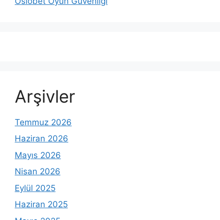
Oslobet Oyun Güvenliği
Arşivler
Temmuz 2026
Haziran 2026
Mayıs 2026
Nisan 2026
Eylül 2025
Haziran 2025