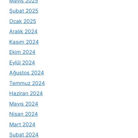
Mayıs 2025
Şubat 2025
Ocak 2025
Aralık 2024
Kasım 2024
Ekim 2024
Eylül 2024
Ağustos 2024
Temmuz 2024
Haziran 2024
Mayıs 2024
Nisan 2024
Mart 2024
Şubat 2024