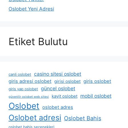
Oslobet Yeni Adresi
Etiket Bulutu
casino sitesi oslobet
canli oslobet
giris adresi oslobet
giris oslobet
girisi oslobet
güncel oslobet
giris yap oslobet
mobil oslobet
kayit oslobet
güvenilir oslobet web sitesi
Oslobet
oslobet adres
Oslobet adresi
Oslobet Bahis
oslobet bahis seçenekleri