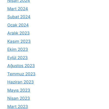
Nisan 2024
Mart 2024
Şubat 2024
Ocak 2024
Aralık 2023
Kasım 2023
Ekim 2023
Eylül 2023
Ağustos 2023
Temmuz 2023
Haziran 2023
Mayıs 2023
Nisan 2023
Mart 2023