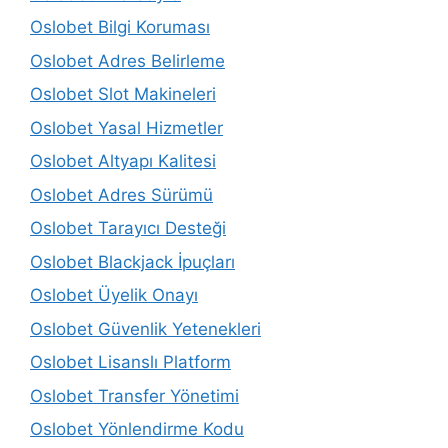
Oslobet Bilgi Koruması
Oslobet Adres Belirleme
Oslobet Slot Makineleri
Oslobet Yasal Hizmetler
Oslobet Altyapı Kalitesi
Oslobet Adres Sürümü
Oslobet Tarayıcı Desteği
Oslobet Blackjack İpuçları
Oslobet Üyelik Onayı
Oslobet Güvenlik Yetenekleri
Oslobet Lisanslı Platform
Oslobet Transfer Yönetimi
Oslobet Yönlendirme Kodu