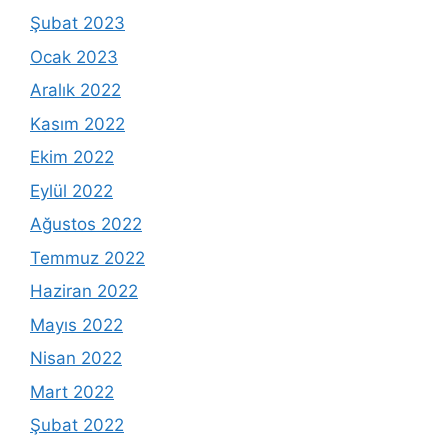
Şubat 2023
Ocak 2023
Aralık 2022
Kasım 2022
Ekim 2022
Eylül 2022
Ağustos 2022
Temmuz 2022
Haziran 2022
Mayıs 2022
Nisan 2022
Mart 2022
Şubat 2022