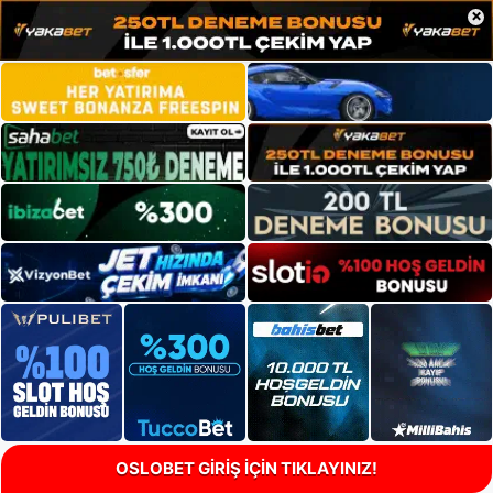
×
OSLOBET GİRİŞ İÇİN TIKLAYINIZ!