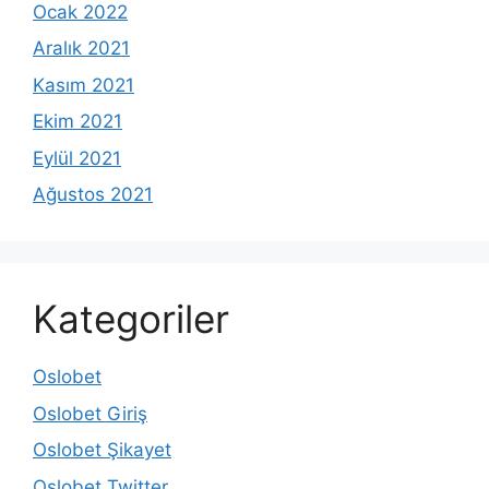
Ocak 2022
Aralık 2021
Kasım 2021
Ekim 2021
Eylül 2021
Ağustos 2021
Kategoriler
Oslobet
Oslobet Giriş
Oslobet Şikayet
Oslobet Twitter