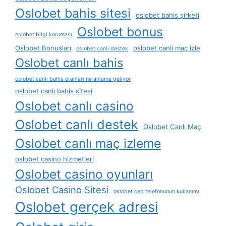
Oslobet bahis sitesi
oslobet bahis şirketi
Oslobet bonus
oslobet bilgi koruması
Oslobet Bonusları
oslobet canli maç izle
oslobet canli destek
Oslobet canlı bahis
oslobet canlı bahis oranları ne anlama geliyor
oslobet canlı bahis sitesi
Oslobet canlı casino
Oslobet canlı destek
Oslobet Canlı Maç
Oslobet canlı maç izleme
oslobet casino hizmetleri
Oslobet casino oyunları
Oslobet Casino Sitesi
oslobet cep telefonunun kullanımı
Oslobet gerçek adresi