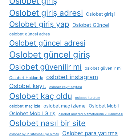
Oslobet giriş
Oslobet giriş adresi
Oslobet girişi
Oslobet giriş yap
Oslobet Güncel
oslobet güncel adres
Oslobet güncel adresi
Oslobet güncel giriş
Oslobet güvenilir mi
oslobet güvenlir mi
oslobet instagram
Oslobet Hakkında
Oslobet kayıt
oslobet kayıt sayfası
Oslobet kaç oldu
oslobet kurulum
oslobet maç izleme
Oslobet Mobil
oslobet maç izle
Oslobet Mobil Giriş
oslobet müşteri hizmetlerinin kullanılması
Oslobet nasıl bir site
Oslobet para yatırma
oslobet oyun sitesine üye olmak