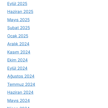
Eylül 2025
Haziran 2025
Mayıs 2025
Şubat 2025
Ocak 2025
Aralık 2024
Kasım 2024
Ekim 2024
Eylül 2024
Ağustos 2024
Temmuz 2024
Haziran 2024
Mayıs 2024