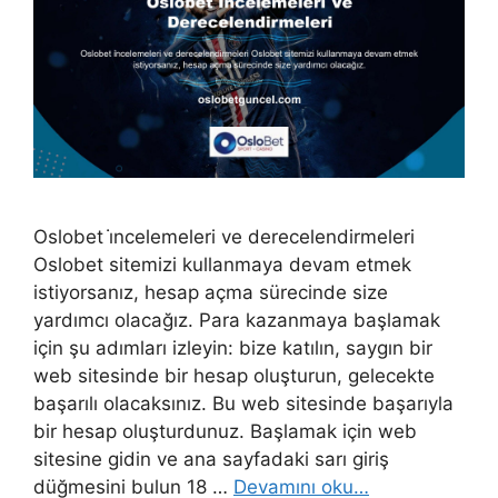
Oslobet i̇ncelemeleri ve derecelendirmeleri
Oslobet sitemizi kullanmaya devam etmek
istiyorsanız, hesap açma sürecinde size
yardımcı olacağız. Para kazanmaya başlamak
için şu adımları izleyin: bize katılın, saygın bir
web sitesinde bir hesap oluşturun, gelecekte
başarılı olacaksınız. Bu web sitesinde başarıyla
bir hesap oluşturdunuz. Başlamak için web
sitesine gidin ve ana sayfadaki sarı giriş
düğmesini bulun 18 …
Devamını oku…