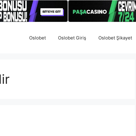
Oslobet
Oslobet Giriş
Oslobet Şikayet
ir