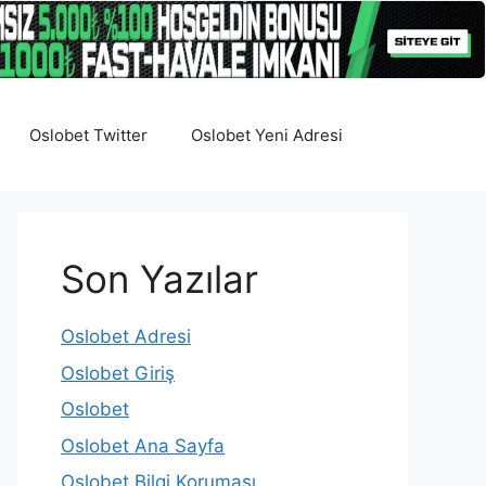
Oslobet Twitter
Oslobet Yeni Adresi
Son Yazılar
Oslobet Adresi
Oslobet Giriş
Oslobet
Oslobet Ana Sayfa
Oslobet Bilgi Koruması