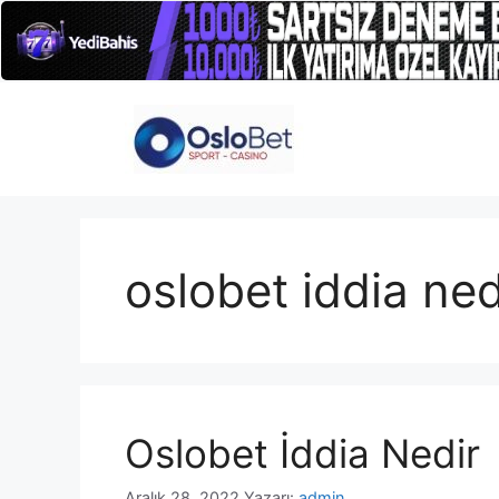
İçeriğe
atla
oslobet iddia ned
Oslobet İddia Nedir
Aralık 28, 2022
Yazarı:
admin