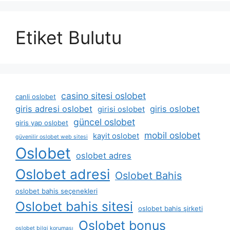
Etiket Bulutu
casino sitesi oslobet
canli oslobet
giris adresi oslobet
giris oslobet
girisi oslobet
güncel oslobet
giris yap oslobet
mobil oslobet
kayit oslobet
güvenilir oslobet web sitesi
Oslobet
oslobet adres
Oslobet adresi
Oslobet Bahis
oslobet bahis seçenekleri
Oslobet bahis sitesi
oslobet bahis şirketi
Oslobet bonus
oslobet bilgi koruması