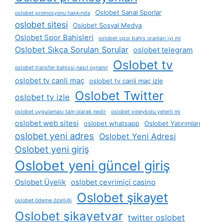
Oslobet Sanal Sporlar
oslobet promosyonu hakkında
oslobet sitesi
Oslobet Sosyal Medya
Oslobet Spor Bahisleri
oslobet spor bahis oranları i̇yi mi
Oslobet Sıkça Sorulan Sorular
oslobet telegram
Oslobet tv
oslobet transfer bahissi nasıl oynanır
oslobet tv canli maç
oslobet tv canli maç izle
Oslobet Twitter
oslobet tv izle
oslobet uygulaması tam olarak nedir
oslobet voleybolu yeterli mi
oslobet web sitesi
oslobet whatsapp
Oslobet Yatırımları
oslobet yeni adres
Oslobet Yeni Adresi
Oslobet yeni giriş
Oslobet yeni güncel giriş
Oslobet Üyelik
oslobet çevrimiçi casino
Oslobet şikayet
oslobet ödeme özelliği
Oslobet şikayetvar
twitter oslobet