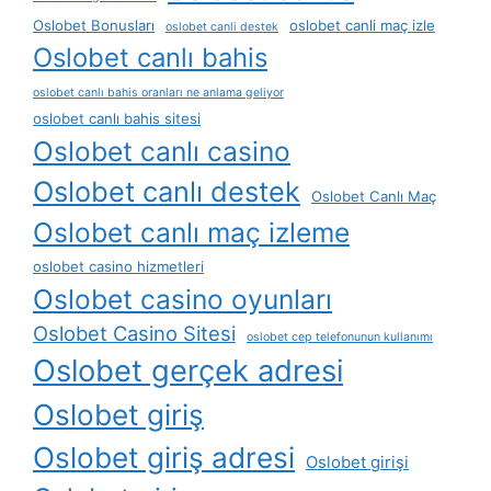
Oslobet Bonusları
oslobet canli maç izle
oslobet canli destek
Oslobet canlı bahis
oslobet canlı bahis oranları ne anlama geliyor
oslobet canlı bahis sitesi
Oslobet canlı casino
Oslobet canlı destek
Oslobet Canlı Maç
Oslobet canlı maç izleme
oslobet casino hizmetleri
Oslobet casino oyunları
Oslobet Casino Sitesi
oslobet cep telefonunun kullanımı
Oslobet gerçek adresi
Oslobet giriş
Oslobet giriş adresi
Oslobet girişi