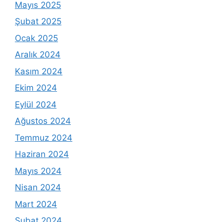
Mayıs 2025
Şubat 2025
Ocak 2025
Aralık 2024
Kasım 2024
Ekim 2024
Eylül 2024
Ağustos 2024
Temmuz 2024
Haziran 2024
Mayıs 2024
Nisan 2024
Mart 2024
Şubat 2024