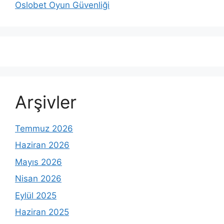
Oslobet Oyun Güvenliği
Arşivler
Temmuz 2026
Haziran 2026
Mayıs 2026
Nisan 2026
Eylül 2025
Haziran 2025