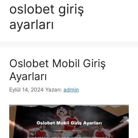
oslobet giriş
ayarları
Oslobet Mobil Giriş
Ayarları
Eylül 14, 2024
Yazarı:
admin