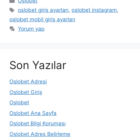
Oslobet
Etiketler
oslobet giriş ayarları
,
oslobet instagram
,
oslobet mobil giriş ayarları
Yorum yap
Son Yazılar
Oslobet Adresi
Oslobet Giriş
Oslobet
Oslobet Ana Sayfa
Oslobet Bilgi Koruması
Oslobet Adres Belirleme