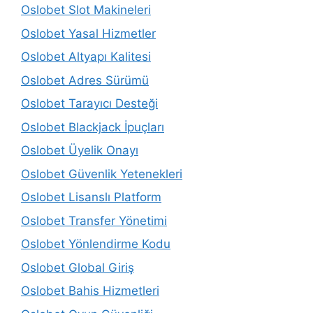
Oslobet Slot Makineleri
Oslobet Yasal Hizmetler
Oslobet Altyapı Kalitesi
Oslobet Adres Sürümü
Oslobet Tarayıcı Desteği
Oslobet Blackjack İpuçları
Oslobet Üyelik Onayı
Oslobet Güvenlik Yetenekleri
Oslobet Lisanslı Platform
Oslobet Transfer Yönetimi
Oslobet Yönlendirme Kodu
Oslobet Global Giriş
Oslobet Bahis Hizmetleri