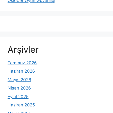
Oslobet Oyun Güvenliği
Arşivler
Temmuz 2026
Haziran 2026
Mayıs 2026
Nisan 2026
Eylül 2025
Haziran 2025