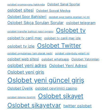
Oslobet Sanal Sporlar
oslobet promosyonu hakkında
oslobet sitesi
Oslobet Sosyal Medya
Oslobet Spor Bahisleri
oslobet spor bahis oranları i̇yi mi
Oslobet Sıkça Sorulan Sorular
oslobet telegram
Oslobet tv
oslobet transfer bahissi nasıl oynanır
oslobet tv canli maç
oslobet tv canli maç izle
Oslobet Twitter
oslobet tv izle
oslobet uygulaması tam olarak nedir
oslobet voleybolu yeterli mi
oslobet web sitesi
oslobet whatsapp
Oslobet Yatırımları
oslobet yeni adres
Oslobet Yeni Adresi
Oslobet yeni giriş
Oslobet yeni güncel giriş
Oslobet Üyelik
oslobet çevrimiçi casino
Oslobet şikayet
oslobet ödeme özelliği
Oslobet şikayetvar
twitter oslobet