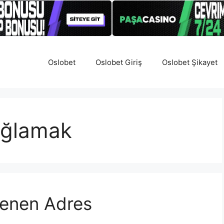
Oslobet
Oslobet Giriş
Oslobet Şikayet
ağlamak
lenen Adres