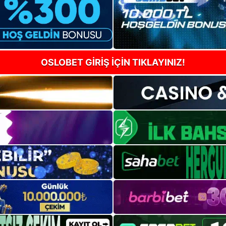
OSLOBET GİRİŞ İÇİN TIKLAYINIZ!