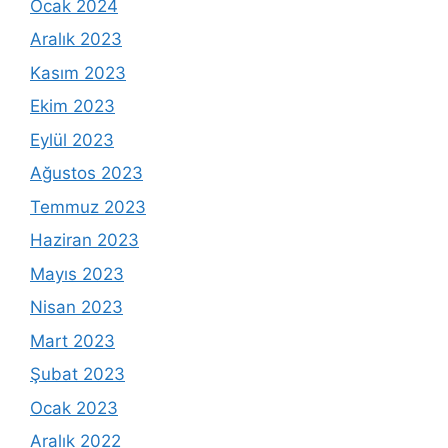
Ocak 2024
Aralık 2023
Kasım 2023
Ekim 2023
Eylül 2023
Ağustos 2023
Temmuz 2023
Haziran 2023
Mayıs 2023
Nisan 2023
Mart 2023
Şubat 2023
Ocak 2023
Aralık 2022