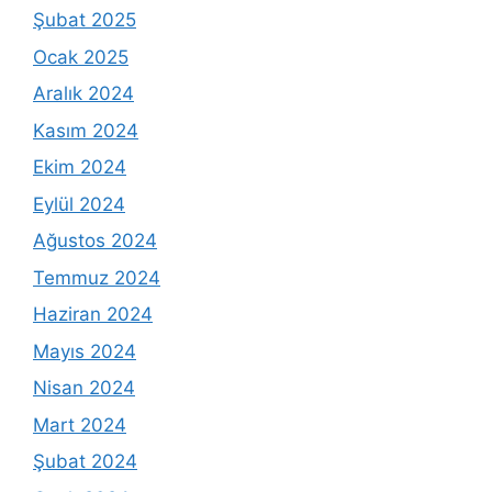
Şubat 2025
Ocak 2025
Aralık 2024
Kasım 2024
Ekim 2024
Eylül 2024
Ağustos 2024
Temmuz 2024
Haziran 2024
Mayıs 2024
Nisan 2024
Mart 2024
Şubat 2024