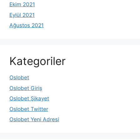
Ekim 2021
Eylül 2021
Ağustos 2021
Kategoriler
Oslobet
Oslobet Giriş
Oslobet Şikayet
Oslobet Twitter
Oslobet Yeni Adresi