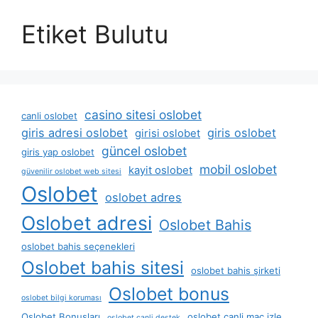
Etiket Bulutu
casino sitesi oslobet
canli oslobet
giris adresi oslobet
giris oslobet
girisi oslobet
güncel oslobet
giris yap oslobet
mobil oslobet
kayit oslobet
güvenilir oslobet web sitesi
Oslobet
oslobet adres
Oslobet adresi
Oslobet Bahis
oslobet bahis seçenekleri
Oslobet bahis sitesi
oslobet bahis şirketi
Oslobet bonus
oslobet bilgi koruması
Oslobet Bonusları
oslobet canli maç izle
oslobet canli destek