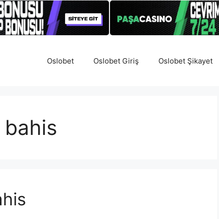
Oslobet
Oslobet Giriş
Oslobet Şikayet
 bahis
ahis