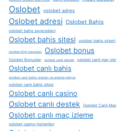
Oslobet
oslobet adres
Oslobet adresi
Oslobet Bahis
oslobet bahis seçenekleri
Oslobet bahis sitesi
oslobet bahis şirketi
Oslobet bonus
oslobet bilgi koruması
Oslobet Bonusları
oslobet canli maç izle
oslobet canli destek
Oslobet canlı bahis
oslobet canlı bahis oranları ne anlama geliyor
oslobet canlı bahis sitesi
Oslobet canlı casino
Oslobet canlı destek
Oslobet Canlı Maç
Oslobet canlı maç izleme
oslobet casino hizmetleri