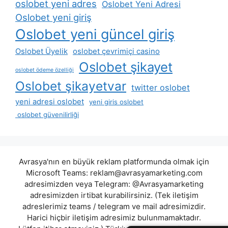
oslobet yeni adres
Oslobet Yeni Adresi
Oslobet yeni giriş
Oslobet yeni güncel giriş
Oslobet Üyelik
oslobet çevrimiçi casino
Oslobet şikayet
oslobet ödeme özelliği
Oslobet şikayetvar
twitter oslobet
yeni adresi oslobet
yeni giris oslobet
oslobet güvenilirliği
Avrasya'nın en büyük reklam platformunda olmak için
Microsoft Teams:
reklam@avrasyamarketing.com
adresimizden veya Telegram: @Avrasyamarketing
adresimizden irtibat kurabilirsiniz. (Tek iletişim
adreslerimiz teams / telegram ve mail adresimizdir.
Harici hiçbir iletişim adresimiz bulunmamaktadır.