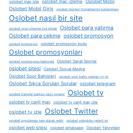
oslobet maç izleme
Oslobet Mobil
oslobet maç izle
Oslobet Mobil Giriş
oslobet müşteri hizmetlerinin kullanılması
Oslobet nasıl bir site
Oslobet para yatırma
oslobet oyun sitesine üye olmak
Oslobet para çekme
oslobet promosyon
oslobet promosyon kodu
oslobet promosyon
Oslobet promosyonları
Oslobet Sanal Sporlar
oslobet promosyonu hakkında
oslobet sitesi
Oslobet Sosyal Medya
Oslobet Spor Bahisleri
oslobet spor bahis oranları i̇yi mi
Oslobet Sıkça Sorulan Sorular
oslobet telegram
Oslobet tv
oslobet transfer bahissi nasıl oynanır
oslobet tv canli maç
oslobet tv canli maç izle
Oslobet Twitter
oslobet tv izle
oslobet uygulaması tam olarak nedir
oslobet voleybolu yeterli mi
oslobet web sitesi
oslobet whatsapp
Oslobet Yatırımları