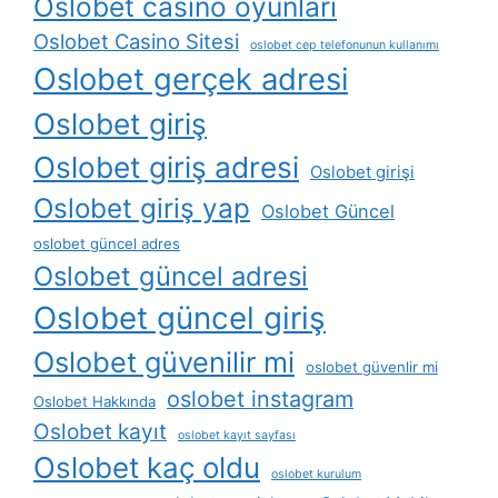
Oslobet casino oyunları
Oslobet Casino Sitesi
oslobet cep telefonunun kullanımı
Oslobet gerçek adresi
Oslobet giriş
Oslobet giriş adresi
Oslobet girişi
Oslobet giriş yap
Oslobet Güncel
oslobet güncel adres
Oslobet güncel adresi
Oslobet güncel giriş
Oslobet güvenilir mi
oslobet güvenlir mi
oslobet instagram
Oslobet Hakkında
Oslobet kayıt
oslobet kayıt sayfası
Oslobet kaç oldu
oslobet kurulum