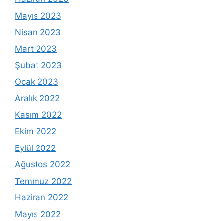
Mayıs 2023
Nisan 2023
Mart 2023
Şubat 2023
Ocak 2023
Aralık 2022
Kasım 2022
Ekim 2022
Eylül 2022
Ağustos 2022
Temmuz 2022
Haziran 2022
Mayıs 2022