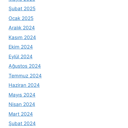
Şubat 2025
Ocak 2025
Aralık 2024
Kasım 2024
Ekim 2024
Eylül 2024
Ağustos 2024
Temmuz 2024
Haziran 2024
Mayıs 2024
Nisan 2024
Mart 2024
Şubat 2024