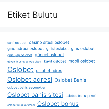
Etiket Bulutu
casino sitesi oslobet
canli oslobet
giris adresi oslobet
giris oslobet
girisi oslobet
güncel oslobet
giris yap oslobet
mobil oslobet
kayit oslobet
güvenilir oslobet web sitesi
Oslobet
oslobet adres
Oslobet adresi
Oslobet Bahis
oslobet bahis seçenekleri
Oslobet bahis sitesi
oslobet bahis şirketi
Oslobet bonus
oslobet bilgi koruması