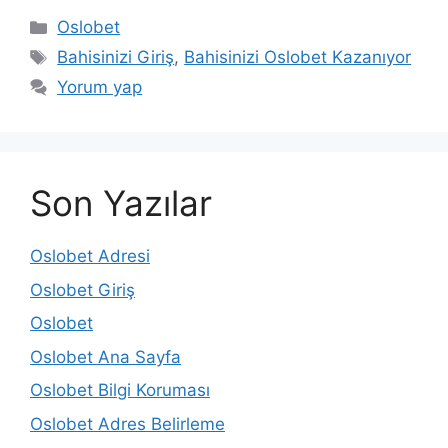
Kategoriler
Oslobet
Etiketler
Bahisinizi Giriş
,
Bahisinizi Oslobet Kazanıyor
Yorum yap
Son Yazılar
Oslobet Adresi
Oslobet Giriş
Oslobet
Oslobet Ana Sayfa
Oslobet Bilgi Koruması
Oslobet Adres Belirleme