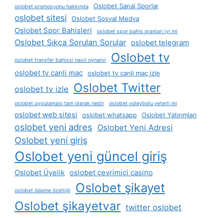
Oslobet Sanal Sporlar
oslobet promosyonu hakkında
oslobet sitesi
Oslobet Sosyal Medya
Oslobet Spor Bahisleri
oslobet spor bahis oranları i̇yi mi
Oslobet Sıkça Sorulan Sorular
oslobet telegram
Oslobet tv
oslobet transfer bahissi nasıl oynanır
oslobet tv canli maç
oslobet tv canli maç izle
Oslobet Twitter
oslobet tv izle
oslobet uygulaması tam olarak nedir
oslobet voleybolu yeterli mi
oslobet web sitesi
oslobet whatsapp
Oslobet Yatırımları
oslobet yeni adres
Oslobet Yeni Adresi
Oslobet yeni giriş
Oslobet yeni güncel giriş
Oslobet Üyelik
oslobet çevrimiçi casino
Oslobet şikayet
oslobet ödeme özelliği
Oslobet şikayetvar
twitter oslobet