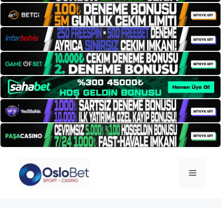
İçeriğe
atla
Menü