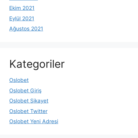
Ekim 2021
Eylül 2021
Ağustos 2021
Kategoriler
Oslobet
Oslobet Giriş
Oslobet Şikayet
Oslobet Twitter
Oslobet Yeni Adresi