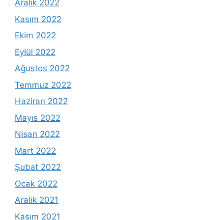
Aralık 2022
Kasım 2022
Ekim 2022
Eylül 2022
Ağustos 2022
Temmuz 2022
Haziran 2022
Mayıs 2022
Nisan 2022
Mart 2022
Şubat 2022
Ocak 2022
Aralık 2021
Kasım 2021