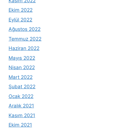
Kasım 2022
Ekim 2022
Eylül 2022
Ağustos 2022
Temmuz 2022
Haziran 2022
Mayıs 2022
Nisan 2022
Mart 2022
Şubat 2022
Ocak 2022
Aralık 2021
Kasım 2021
Ekim 2021