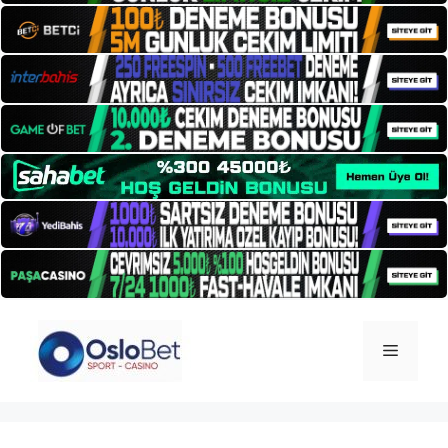
İçeriğe
atla
Menü