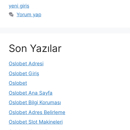
yeni giriş
Yorum yap
Son Yazılar
Oslobet Adresi
Oslobet Giriş
Oslobet
Oslobet Ana Sayfa
Oslobet Bilgi Koruması
Oslobet Adres Belirleme
Oslobet Slot Makineleri