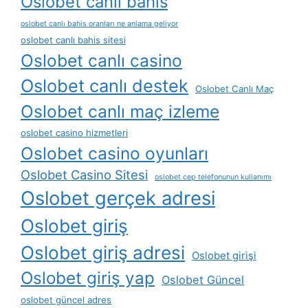
Oslobet canlı bahis
oslobet canlı bahis oranları ne anlama geliyor
oslobet canlı bahis sitesi
Oslobet canlı casino
Oslobet canlı destek
Oslobet Canlı Maç
Oslobet canlı maç izleme
oslobet casino hizmetleri
Oslobet casino oyunları
Oslobet Casino Sitesi
oslobet cep telefonunun kullanımı
Oslobet gerçek adresi
Oslobet giriş
Oslobet giriş adresi
Oslobet girişi
Oslobet giriş yap
Oslobet Güncel
oslobet güncel adres