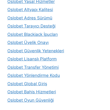
Oslobet Yasal Hizmetler
Oslobet Altyapı Kalitesi
Oslobet Adres Sürümü
Oslobet Tarayıcı Desteği
Oslobet Blackjack İpuçları
Oslobet Üyelik Onayı
Oslobet Güvenlik Yetenekleri
Oslobet Lisanslı Platform
Oslobet Transfer Yönetimi
Oslobet Yönlendirme Kodu
Oslobet Global Giriş
Oslobet Bahis Hizmetleri
Oslobet Oyun Güvenliği