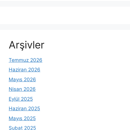
Arşivler
Temmuz 2026
Haziran 2026
Mayıs 2026
Nisan 2026
Eylül 2025
Haziran 2025
Mayıs 2025
Şubat 2025