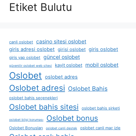
Etiket Bulutu
casino sitesi oslobet
canli oslobet
giris adresi oslobet
giris oslobet
girisi oslobet
güncel oslobet
giris yap oslobet
mobil oslobet
kayit oslobet
güvenilir oslobet web sitesi
Oslobet
oslobet adres
Oslobet adresi
Oslobet Bahis
oslobet bahis seçenekleri
Oslobet bahis sitesi
oslobet bahis şirketi
Oslobet bonus
oslobet bilgi koruması
Oslobet Bonusları
oslobet canli maç izle
oslobet canli destek