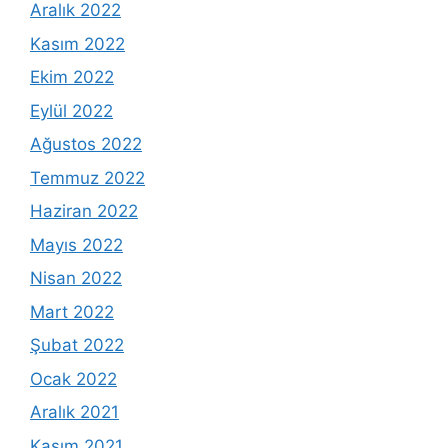
Aralık 2022
Kasım 2022
Ekim 2022
Eylül 2022
Ağustos 2022
Temmuz 2022
Haziran 2022
Mayıs 2022
Nisan 2022
Mart 2022
Şubat 2022
Ocak 2022
Aralık 2021
Kasım 2021