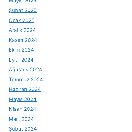
Mayıs 2025
Şubat 2025
Ocak 2025
Aralık 2024
Kasım 2024
Ekim 2024
Eylül 2024
Ağustos 2024
Temmuz 2024
Haziran 2024
Mayıs 2024
Nisan 2024
Mart 2024
Şubat 2024