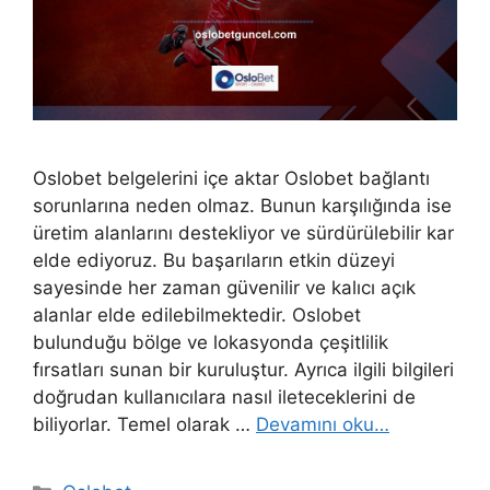
Oslobet belgelerini içe aktar Oslobet bağlantı
sorunlarına neden olmaz. Bunun karşılığında ise
üretim alanlarını destekliyor ve sürdürülebilir kar
elde ediyoruz. Bu başarıların etkin düzeyi
sayesinde her zaman güvenilir ve kalıcı açık
alanlar elde edilebilmektedir. Oslobet
bulunduğu bölge ve lokasyonda çeşitlilik
fırsatları sunan bir kuruluştur. Ayrıca ilgili bilgileri
doğrudan kullanıcılara nasıl ileteceklerini de
biliyorlar. Temel olarak …
Devamını oku…
Kategoriler