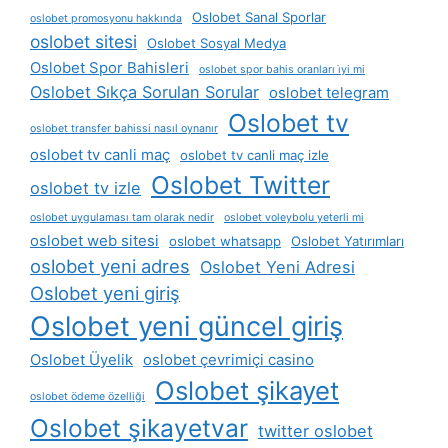
Oslobet Sanal Sporlar
oslobet promosyonu hakkında
oslobet sitesi
Oslobet Sosyal Medya
Oslobet Spor Bahisleri
oslobet spor bahis oranları i̇yi mi
Oslobet Sıkça Sorulan Sorular
oslobet telegram
Oslobet tv
oslobet transfer bahissi nasıl oynanır
oslobet tv canli maç
oslobet tv canli maç izle
Oslobet Twitter
oslobet tv izle
oslobet uygulaması tam olarak nedir
oslobet voleybolu yeterli mi
oslobet web sitesi
oslobet whatsapp
Oslobet Yatırımları
oslobet yeni adres
Oslobet Yeni Adresi
Oslobet yeni giriş
Oslobet yeni güncel giriş
Oslobet Üyelik
oslobet çevrimiçi casino
Oslobet şikayet
oslobet ödeme özelliği
Oslobet şikayetvar
twitter oslobet