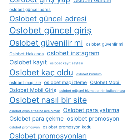
Oslobet Güncel
oslobet güncel adres
Oslobet güncel adresi
Oslobet güncel giriş
Oslobet güvenilir mi
oslobet güvenlir mi
oslobet instagram
Oslobet Hakkında
Oslobet kayıt
oslobet kayıt sayfası
Oslobet kaç oldu
oslobet kurulum
oslobet maç izleme
Oslobet Mobil
oslobet maç izle
Oslobet Mobil Giriş
oslobet müşteri hizmetlerinin kullanılması
Oslobet nasıl bir site
Oslobet para yatırma
oslobet oyun sitesine üye olmak
Oslobet para çekme
oslobet promosyon
oslobet promosyon kodu
oslobet promosyon
Oslobet promosyonları