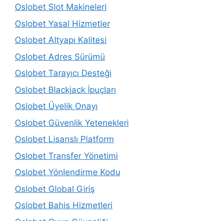
Oslobet Slot Makineleri
Oslobet Yasal Hizmetler
Oslobet Altyapı Kalitesi
Oslobet Adres Sürümü
Oslobet Tarayıcı Desteği
Oslobet Blackjack İpuçları
Oslobet Üyelik Onayı
Oslobet Güvenlik Yetenekleri
Oslobet Lisanslı Platform
Oslobet Transfer Yönetimi
Oslobet Yönlendirme Kodu
Oslobet Global Giriş
Oslobet Bahis Hizmetleri