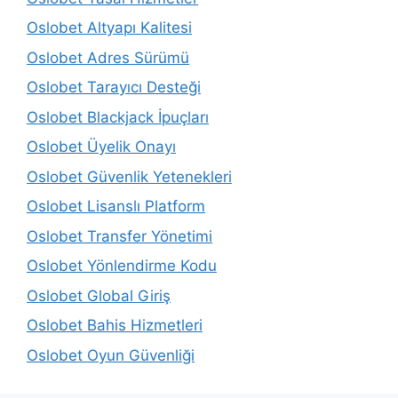
Oslobet Altyapı Kalitesi
Oslobet Adres Sürümü
Oslobet Tarayıcı Desteği
Oslobet Blackjack İpuçları
Oslobet Üyelik Onayı
Oslobet Güvenlik Yetenekleri
Oslobet Lisanslı Platform
Oslobet Transfer Yönetimi
Oslobet Yönlendirme Kodu
Oslobet Global Giriş
Oslobet Bahis Hizmetleri
Oslobet Oyun Güvenliği