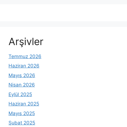
Arşivler
Temmuz 2026
Haziran 2026
Mayıs 2026
Nisan 2026
Eylül 2025
Haziran 2025
Mayıs 2025
Şubat 2025