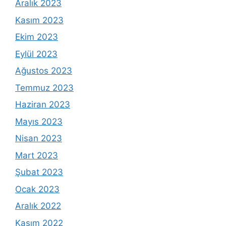
Aralık 2023
Kasım 2023
Ekim 2023
Eylül 2023
Ağustos 2023
Temmuz 2023
Haziran 2023
Mayıs 2023
Nisan 2023
Mart 2023
Şubat 2023
Ocak 2023
Aralık 2022
Kasım 2022