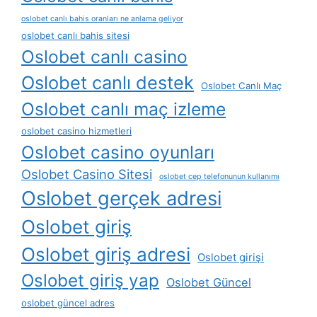
oslobet canlı bahis oranları ne anlama geliyor
oslobet canlı bahis sitesi
Oslobet canlı casino
Oslobet canlı destek
Oslobet Canlı Maç
Oslobet canlı maç izleme
oslobet casino hizmetleri
Oslobet casino oyunları
Oslobet Casino Sitesi
oslobet cep telefonunun kullanımı
Oslobet gerçek adresi
Oslobet giriş
Oslobet giriş adresi
Oslobet girişi
Oslobet giriş yap
Oslobet Güncel
oslobet güncel adres