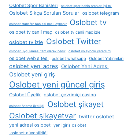
Oslobet Spor Bahisleri
oslobet spor bahis oranları i̇yi mi
Oslobet Sıkça Sorulan Sorular
oslobet telegram
Oslobet tv
oslobet transfer bahissi nasıl oynanır
oslobet tv canli maç
oslobet tv canli maç izle
Oslobet Twitter
oslobet tv izle
oslobet uygulaması tam olarak nedir
oslobet voleybolu yeterli mi
oslobet web sitesi
oslobet whatsapp
Oslobet Yatırımları
oslobet yeni adres
Oslobet Yeni Adresi
Oslobet yeni giriş
Oslobet yeni güncel giriş
Oslobet Üyelik
oslobet çevrimiçi casino
Oslobet şikayet
oslobet ödeme özelliği
Oslobet şikayetvar
twitter oslobet
yeni adresi oslobet
yeni giris oslobet
oslobet güvenilirliği