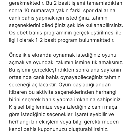
gerekmektedir. Bu 2 basit işlemi tamamladıktan
sonra 10 numaraya yakın farklı spor dallarına
canlı bahis yapmak için istediğiniz tahmin
seçeneklerini dilediğiniz şekilde kullanabilirsiniz.
Oslobet bahis programının gerçekleştirilmesi ile
ilgili olarak 1-2 basit program bulunmaktadır.
Öncelikle ekranda oynamak istediğiniz oyunu
açmalı ve oyundaki takımın ismine tıklamalısınız.
Bu işlemi gerçekleştirdikten sonra ana sayfanın
ortasında canlı bahis oynayabileceğiniz tahmin
seçeneği açılacaktır. Oyun başladığı andan
itibaren bu aktivite seçeneklerinden herhangi
birini seçerek bahis yapma imkanına sahipsiniz.
Kişisel bilgilerinize veya izlediğiniz canlı maça
göre istediğiniz seçenekleri işaretleyebilir ve
herhangi bir ek işlem veya bilgi gerektirmeden
kendi bahis kuponunuzu oluşturabilirsiniz.