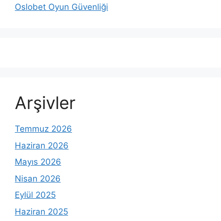
Oslobet Oyun Güvenliği
Arşivler
Temmuz 2026
Haziran 2026
Mayıs 2026
Nisan 2026
Eylül 2025
Haziran 2025