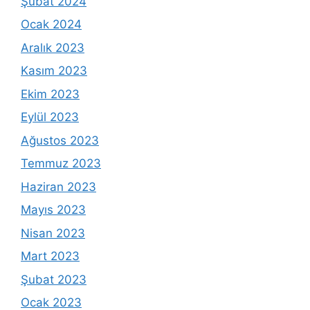
Şubat 2024
Ocak 2024
Aralık 2023
Kasım 2023
Ekim 2023
Eylül 2023
Ağustos 2023
Temmuz 2023
Haziran 2023
Mayıs 2023
Nisan 2023
Mart 2023
Şubat 2023
Ocak 2023