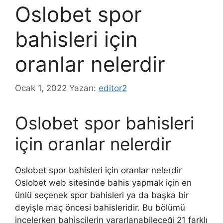
Oslobet spor
bahisleri için
oranlar nelerdir
Ocak 1, 2022
Yazarı:
editor2
Oslobet spor bahisleri
için oranlar nelerdir
Oslobet spor bahisleri için oranlar nelerdir
Oslobet web sitesinde bahis yapmak için en
ünlü seçenek spor bahisleri ya da başka bir
deyişle maç öncesi bahisleridir. Bu bölümü
incelerken bahisçilerin yararlanabileceği 21 farklı