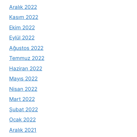
Aralık 2022
Kasım 2022
Ekim 2022
Eylül 2022
Ağustos 2022
Temmuz 2022
Haziran 2022
Mayıs 2022
Nisan 2022
Mart 2022
Şubat 2022
Ocak 2022
Aralık 2021