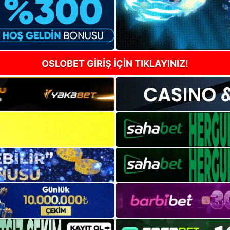
OSLOBET GİRİŞ İÇİN TIKLAYINIZ!