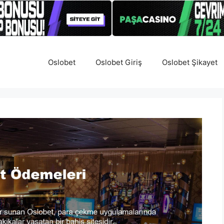
Oslobet
Oslobet Giriş
Oslobet Şikayet