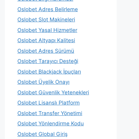
Oslobet Adres Belirleme
Oslobet Slot Makineleri
Oslobet Yasal Hizmetler
Oslobet Altyapı Kalitesi
Oslobet Adres Sürümü
Oslobet Tarayıcı Desteği
Oslobet Blackjack İpuçları
Oslobet Üyelik Onayı
Oslobet Güvenlik Yetenekleri
Oslobet Lisanslı Platform
Oslobet Transfer Yönetimi
Oslobet Yönlendirme Kodu
Oslobet Global Giriş