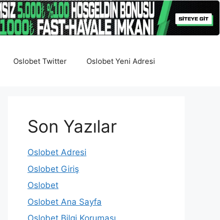
Oslobet Twitter
Oslobet Yeni Adresi
Son Yazılar
Oslobet Adresi
Oslobet Giriş
Oslobet
Oslobet Ana Sayfa
Oslobet Bilgi Koruması