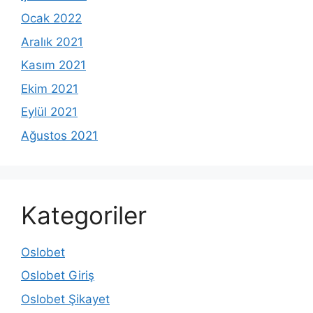
Ocak 2022
Aralık 2021
Kasım 2021
Ekim 2021
Eylül 2021
Ağustos 2021
Kategoriler
Oslobet
Oslobet Giriş
Oslobet Şikayet