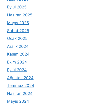
Eylül 2025
Haziran 2025
Mayıs 2025
Şubat 2025
Ocak 2025
Aralık 2024
Kasım 2024
Ekim 2024
Eylül 2024
Ağustos 2024
Temmuz 2024
Haziran 2024
Mayıs 2024