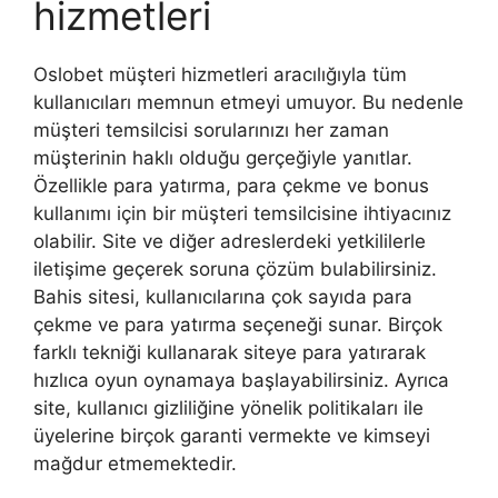
hizmetleri
Oslobet müşteri hizmetleri aracılığıyla tüm
kullanıcıları memnun etmeyi umuyor. Bu nedenle
müşteri temsilcisi sorularınızı her zaman
müşterinin haklı olduğu gerçeğiyle yanıtlar.
Özellikle para yatırma, para çekme ve bonus
kullanımı için bir müşteri temsilcisine ihtiyacınız
olabilir. Site ve diğer adreslerdeki yetkililerle
iletişime geçerek soruna çözüm bulabilirsiniz.
Bahis sitesi, kullanıcılarına çok sayıda para
çekme ve para yatırma seçeneği sunar. Birçok
farklı tekniği kullanarak siteye para yatırarak
hızlıca oyun oynamaya başlayabilirsiniz. Ayrıca
site, kullanıcı gizliliğine yönelik politikaları ile
üyelerine birçok garanti vermekte ve kimseyi
mağdur etmemektedir.