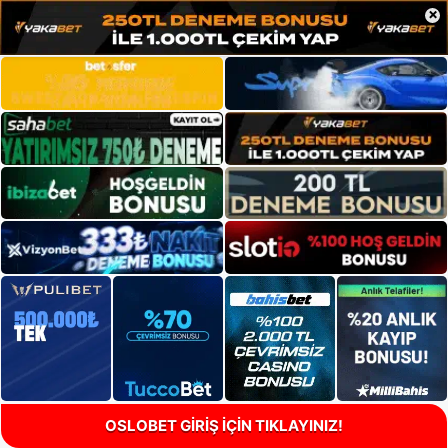
×
OSLOBET GİRİŞ İÇİN TIKLAYINIZ!