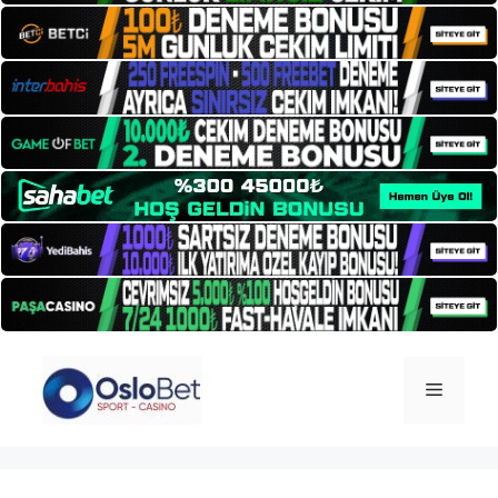
İçeriğe
atla
Menü