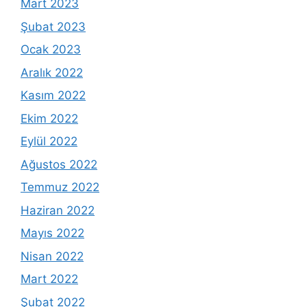
Mart 2023
Şubat 2023
Ocak 2023
Aralık 2022
Kasım 2022
Ekim 2022
Eylül 2022
Ağustos 2022
Temmuz 2022
Haziran 2022
Mayıs 2022
Nisan 2022
Mart 2022
Şubat 2022