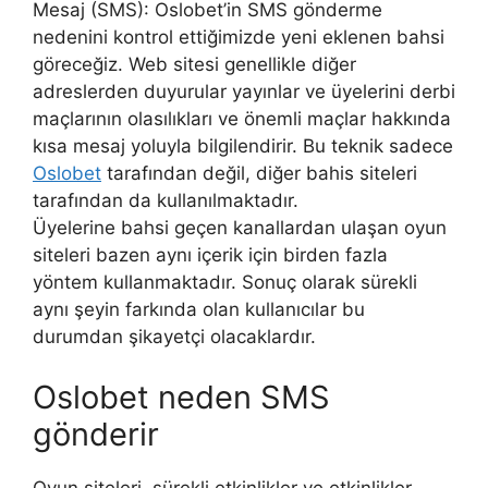
Mesaj (SMS): Oslobet’in SMS gönderme
nedenini kontrol ettiğimizde yeni eklenen bahsi
göreceğiz. Web sitesi genellikle diğer
adreslerden duyurular yayınlar ve üyelerini derbi
maçlarının olasılıkları ve önemli maçlar hakkında
kısa mesaj yoluyla bilgilendirir. Bu teknik sadece
Oslobet
tarafından değil, diğer bahis siteleri
tarafından da kullanılmaktadır.
Üyelerine bahsi geçen kanallardan ulaşan oyun
siteleri bazen aynı içerik için birden fazla
yöntem kullanmaktadır. Sonuç olarak sürekli
aynı şeyin farkında olan kullanıcılar bu
durumdan şikayetçi olacaklardır.
Oslobet neden SMS
gönderir
Oyun siteleri, sürekli etkinlikler ve etkinlikler