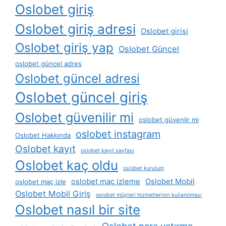
Oslobet giriş
Oslobet giriş adresi
Oslobet girişi
Oslobet giriş yap
Oslobet Güncel
oslobet güncel adres
Oslobet güncel adresi
Oslobet güncel giriş
Oslobet güvenilir mi
oslobet güvenlir mi
oslobet instagram
Oslobet Hakkında
Oslobet kayıt
oslobet kayıt sayfası
Oslobet kaç oldu
oslobet kurulum
oslobet maç izleme
Oslobet Mobil
oslobet maç izle
Oslobet Mobil Giriş
oslobet müşteri hizmetlerinin kullanılması
Oslobet nasıl bir site
Oslobet para yatırma