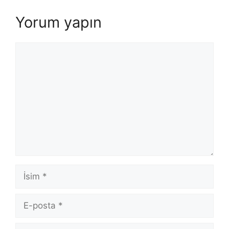
Yorum yapın
Yorum
İsim
E-
posta
İnternet