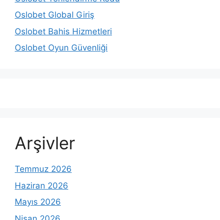
Oslobet Global Giriş
Oslobet Bahis Hizmetleri
Oslobet Oyun Güvenliği
Arşivler
Temmuz 2026
Haziran 2026
Mayıs 2026
Nisan 2026