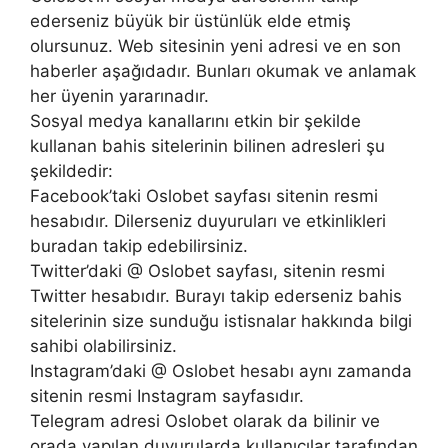
ederseniz büyük bir üstünlük elde etmiş
olursunuz. Web sitesinin yeni adresi ve en son
haberler aşağıdadır. Bunları okumak ve anlamak
her üyenin yararınadır.
Sosyal medya kanallarını etkin bir şekilde
kullanan bahis sitelerinin bilinen adresleri şu
şekildedir:
Facebook’taki Oslobet sayfası sitenin resmi
hesabıdır. Dilerseniz duyuruları ve etkinlikleri
buradan takip edebilirsiniz.
Twitter’daki @ Oslobet sayfası, sitenin resmi
Twitter hesabıdır. Burayı takip ederseniz bahis
sitelerinin size sunduğu istisnalar hakkında bilgi
sahibi olabilirsiniz.
Instagram’daki @ Oslobet hesabı aynı zamanda
sitenin resmi Instagram sayfasıdır.
Telegram adresi Oslobet olarak da bilinir ve
orada yapılan duyurularda kullanıcılar tarafından