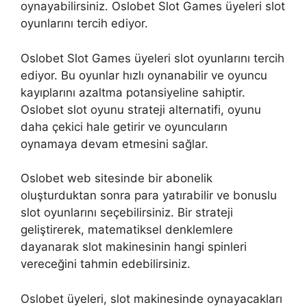
oynayabilirsiniz. Oslobet Slot Games üyeleri slot
oyunlarını tercih ediyor.
Oslobet Slot Games üyeleri slot oyunlarını tercih
ediyor. Bu oyunlar hızlı oynanabilir ve oyuncu
kayıplarını azaltma potansiyeline sahiptir.
Oslobet slot oyunu strateji alternatifi, oyunu
daha çekici hale getirir ve oyuncuların
oynamaya devam etmesini sağlar.
Oslobet web sitesinde bir abonelik
oluşturduktan sonra para yatırabilir ve bonuslu
slot oyunlarını seçebilirsiniz. Bir strateji
geliştirerek, matematiksel denklemlere
dayanarak slot makinesinin hangi spinleri
vereceğini tahmin edebilirsiniz.
Oslobet üyeleri, slot makinesinde oynayacakları