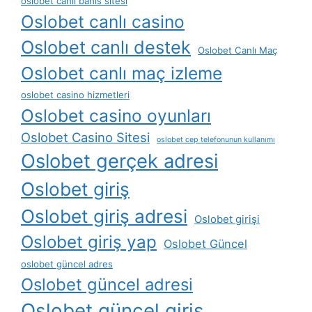
oslobet canlı bahis sitesi
Oslobet canlı casino
Oslobet canlı destek
Oslobet Canlı Maç
Oslobet canlı maç izleme
oslobet casino hizmetleri
Oslobet casino oyunları
Oslobet Casino Sitesi
oslobet cep telefonunun kullanımı
Oslobet gerçek adresi
Oslobet giriş
Oslobet giriş adresi
Oslobet girişi
Oslobet giriş yap
Oslobet Güncel
oslobet güncel adres
Oslobet güncel adresi
Oslobet güncel giriş