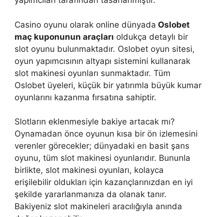
yapımcıları tarafından tasarlanmıştır.
Casino oyunu olarak online dünyada
Oslobet
maç kuponunun araçları
oldukça detaylı bir
slot oyunu bulunmaktadır. Oslobet oyun sitesi,
oyun yapımcısının altyapı sistemini kullanarak
slot makinesi oyunları sunmaktadır. Tüm
Oslobet üyeleri, küçük bir yatırımla büyük kumar
oyunlarını kazanma fırsatına sahiptir.
Slotların eklenmesiyle bakiye artacak mı?
Oynamadan önce oyunun kısa bir ön izlemesini
verenler görecekler; dünyadaki en basit şans
oyunu, tüm slot makinesi oyunlarıdır. Bununla
birlikte, slot makinesi oyunları, kolayca
erişilebilir oldukları için kazançlarınızdan en iyi
şekilde yararlanmanıza da olanak tanır.
Bakiyeniz slot makineleri aracılığıyla anında