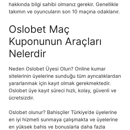
hakkında bilgi sahibi olmanız gerekir. Genellikle
takımın ve oyuncuların son 10 maçına odaklanır.
Oslobet Maç
Kuponunun Araçları
Nelerdir
Neden Oslobet Üyesi Olun? Online kumar
sitelerinin üyelerine sunduğu tüm ayrıcalıklardan
yararlanmak için kayıt olmak gerekmektedir.
Oslobet üye kayıt süreci hızlı, kolay, güvenli ve
ücretsizdir.
Oslobet olunur? Bahisçiler Türkiye’de üyelerine
en iyi hizmeti sunmaya çalışmakta ve üyelerine
en yüksek bahis ve bonuslarla daha fazla