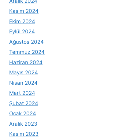
Aralık 2024
Kasım 2024
Ekim 2024
Eylül 2024
Ağustos 2024
Temmuz 2024
Haziran 2024
Mayıs 2024
Nisan 2024
Mart 2024
Şubat 2024
Ocak 2024
Aralık 2023
Kasım 2023