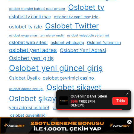
Oslobet tv
oslobet transfer bahissi nasıl oynanır
oslobet tv canli maç
oslobet tv canli maç izle
Oslobet Twitter
oslobet tv izle
oslobet uygulaması tam olarak nedir
oslobet voleybolu yeterli mi
oslobet web sitesi
oslobet whatsapp
Oslobet Yatırımları
oslobet yeni adres
Oslobet Yeni Adresi
Oslobet yeni giriş
Oslobet yeni güncel giriş
Oslobet Üyelik
oslobet çevrimiçi casino
Oslobet şikayet
oslobet ödeme özelliği
Oslobet şikayetvar
twitter oslobet
yeni adresi oslobet
yeni giris oslobet
oslobet güvenilirliği
×