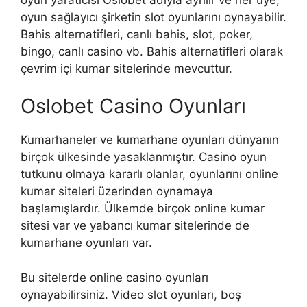
oyun sağlayıcı şirketin slot oyunlarını oynayabilir.
Bahis alternatifleri, canlı bahis, slot, poker,
bingo, canlı casino vb. Bahis alternatifleri olarak
çevrim içi kumar sitelerinde mevcuttur.
Oslobet Casino Oyunları
Kumarhaneler ve kumarhane oyunları dünyanın
birçok ülkesinde yasaklanmıştır. Casino oyun
tutkunu olmaya kararlı olanlar, oyunlarını online
kumar siteleri üzerinden oynamaya
başlamışlardır. Ülkemde birçok online kumar
sitesi var ve yabancı kumar sitelerinde de
kumarhane oyunları var.
Bu sitelerde online casino oyunları
oynayabilirsiniz. Video slot oyunları, boş