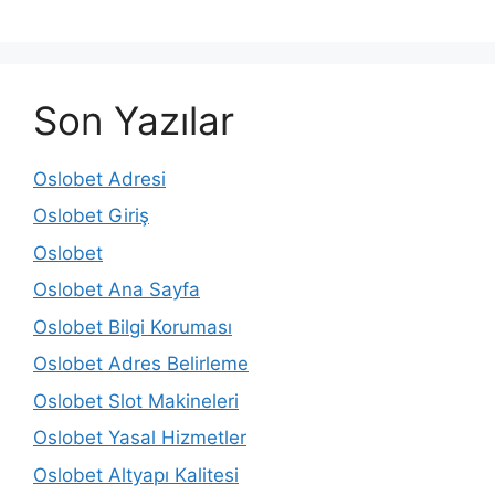
Son Yazılar
Oslobet Adresi
Oslobet Giriş
Oslobet
Oslobet Ana Sayfa
Oslobet Bilgi Koruması
Oslobet Adres Belirleme
Oslobet Slot Makineleri
Oslobet Yasal Hizmetler
Oslobet Altyapı Kalitesi