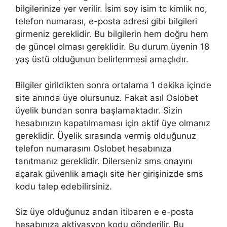
bilgilerinize yer verilir. İsim soy isim tc kimlik no,
telefon numarası, e-posta adresi gibi bilgileri
girmeniz gereklidir. Bu bilgilerin hem doğru hem
de güncel olması gereklidir. Bu durum üyenin 18
yaş üstü olduğunun belirlenmesi amaçlıdır.
Bilgiler girildikten sonra ortalama 1 dakika içinde
site anında üye olursunuz. Fakat asıl Oslobet
üyelik bundan sonra başlamaktadır. Sizin
hesabınızın kapatılmaması için aktif üye olmanız
gereklidir. Üyelik sırasında vermiş olduğunuz
telefon numarasını Oslobet hesabınıza
tanıtmanız gereklidir. Dilerseniz sms onayını
açarak güvenlik amaçlı site her girişinizde sms
kodu talep edebilirsiniz.
Siz üye olduğunuz andan itibaren e e-posta
hesabınıza aktivasyon kodu gönderilir. Bu