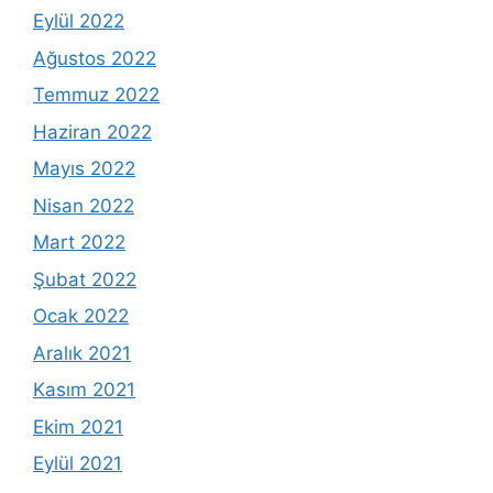
Eylül 2022
Ağustos 2022
Temmuz 2022
Haziran 2022
Mayıs 2022
Nisan 2022
Mart 2022
Şubat 2022
Ocak 2022
Aralık 2021
Kasım 2021
Ekim 2021
Eylül 2021