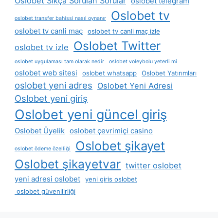
Oslobet Sıkça Sorulan Sorular
oslobet telegram
Oslobet tv
oslobet transfer bahissi nasıl oynanır
oslobet tv canli maç
oslobet tv canli maç izle
Oslobet Twitter
oslobet tv izle
oslobet uygulaması tam olarak nedir
oslobet voleybolu yeterli mi
oslobet web sitesi
oslobet whatsapp
Oslobet Yatırımları
oslobet yeni adres
Oslobet Yeni Adresi
Oslobet yeni giriş
Oslobet yeni güncel giriş
Oslobet Üyelik
oslobet çevrimiçi casino
Oslobet şikayet
oslobet ödeme özelliği
Oslobet şikayetvar
twitter oslobet
yeni adresi oslobet
yeni giris oslobet
oslobet güvenilirliği