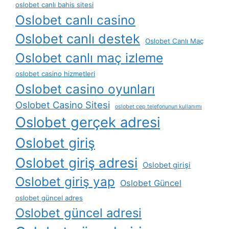
oslobet canlı bahis sitesi
Oslobet canlı casino
Oslobet canlı destek
Oslobet Canlı Maç
Oslobet canlı maç izleme
oslobet casino hizmetleri
Oslobet casino oyunları
Oslobet Casino Sitesi
oslobet cep telefonunun kullanımı
Oslobet gerçek adresi
Oslobet giriş
Oslobet giriş adresi
Oslobet girişi
Oslobet giriş yap
Oslobet Güncel
oslobet güncel adres
Oslobet güncel adresi