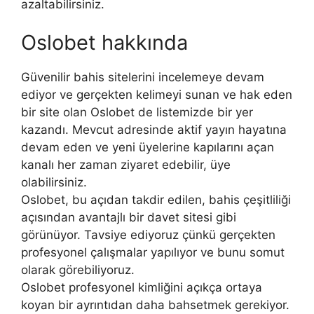
azaltabilirsiniz.
Oslobet hakkında
Güvenilir bahis sitelerini incelemeye devam
ediyor ve gerçekten kelimeyi sunan ve hak eden
bir site olan Oslobet de listemizde bir yer
kazandı. Mevcut adresinde aktif yayın hayatına
devam eden ve yeni üyelerine kapılarını açan
kanalı her zaman ziyaret edebilir, üye
olabilirsiniz.
Oslobet, bu açıdan takdir edilen, bahis çeşitliliği
açısından avantajlı bir davet sitesi gibi
görünüyor. Tavsiye ediyoruz çünkü gerçekten
profesyonel çalışmalar yapılıyor ve bunu somut
olarak görebiliyoruz.
Oslobet profesyonel kimliğini açıkça ortaya
koyan bir ayrıntıdan daha bahsetmek gerekiyor.