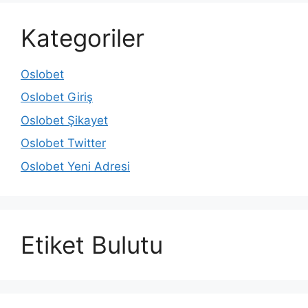
Kategoriler
Oslobet
Oslobet Giriş
Oslobet Şikayet
Oslobet Twitter
Oslobet Yeni Adresi
Etiket Bulutu