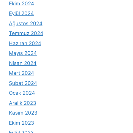
Ekim 2024
Eylül 2024
Ağustos 2024
Temmuz 2024
Haziran 2024
Mayıs 2024
Nisan 2024
Mart 2024
Şubat 2024
Ocak 2024
Aralık 2023
Kasım 2023
Ekim 2023
Eylül 2023