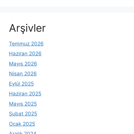
Arşivler
Temmuz 2026
Haziran 2026
Mayıs 2026
Nisan 2026
Eylül 2025
Haziran 2025
Mayıs 2025
Şubat 2025
Ocak 2025
Aralık 2024