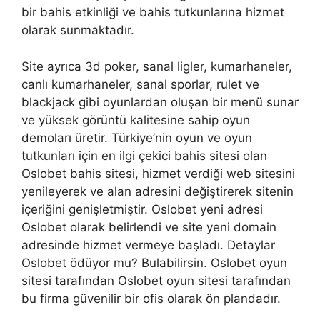
bir bahis etkinliği ve bahis tutkunlarına hizmet
olarak sunmaktadır.
Site ayrıca 3d poker, sanal ligler, kumarhaneler,
canlı kumarhaneler, sanal sporlar, rulet ve
blackjack gibi oyunlardan oluşan bir menü sunar
ve yüksek görüntü kalitesine sahip oyun
demoları üretir. Türkiye’nin oyun ve oyun
tutkunları için en ilgi çekici bahis sitesi olan
Oslobet bahis sitesi, hizmet verdiği web sitesini
yenileyerek ve alan adresini değiştirerek sitenin
içeriğini genişletmiştir. Oslobet yeni adresi
Oslobet olarak belirlendi ve site yeni domain
adresinde hizmet vermeye başladı. Detaylar
Oslobet ödüyor mu? Bulabilirsin. Oslobet oyun
sitesi tarafından Oslobet oyun sitesi tarafından
bu firma güvenilir bir ofis olarak ön plandadır.