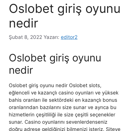
Oslobet giriş oyunu
nedir
Şubat 8, 2022
Yazarı:
editor2
Oslobet giriş oyunu
nedir
Oslobet giriş oyunu nedir Oslobet slots,
eğlenceli ve kazançlı casino oyunları ve yüksek
bahis oranları ile sektördeki en kazançlı bonus
oranlarından bazılarını size sunar ve ayrıca bu
hizmetlerin çeşitliliği ile size çeşitli seçenekler
sunar. Casino oyunlarını sevenlerdenseniz
doğru adrese geldiğinizi bilmenizi isteriz. Siteye