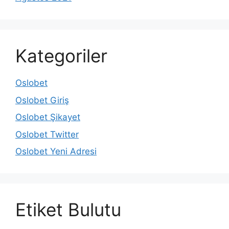
Kategoriler
Oslobet
Oslobet Giriş
Oslobet Şikayet
Oslobet Twitter
Oslobet Yeni Adresi
Etiket Bulutu