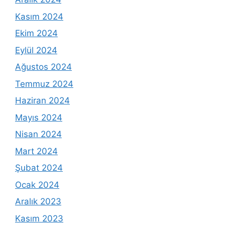
Kasım 2024
Ekim 2024
Eylül 2024
Ağustos 2024
Temmuz 2024
Haziran 2024
Mayıs 2024
Nisan 2024
Mart 2024
Şubat 2024
Ocak 2024
Aralık 2023
Kasım 2023