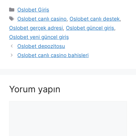
Kategoriler
Oslobet Giriş
Etiketler
Oslobet canlı casino
,
Oslobet canlı destek
,
Oslobet gerçek adresi
,
Oslobet güncel giriş
,
Oslobet yeni güncel giriş
Oslobet depozitosu
Oslobet canlı casino bahisleri
Yorum yapın
Yorum