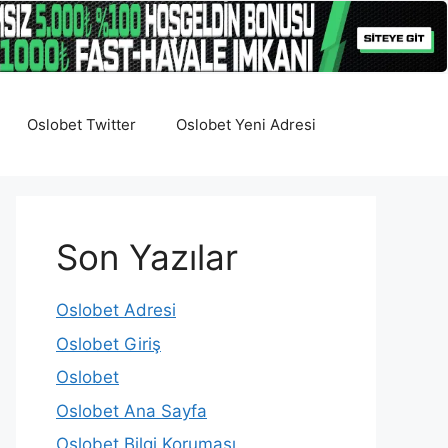
Oslobet Twitter
Oslobet Yeni Adresi
Son Yazılar
Oslobet Adresi
Oslobet Giriş
Oslobet
Oslobet Ana Sayfa
Oslobet Bilgi Koruması