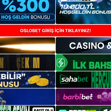
OSLOBET GİRİŞ İÇİN TIKLAYINIZ!